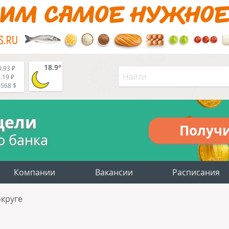
18.9°
.93 ₽
.19 ₽
4568 $
цели
Получ
о банка
Компании
Вакансии
Расписания
круге