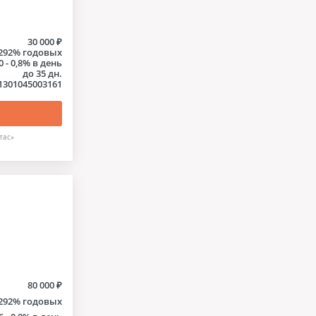
30 000 ₽
- 292% годовых
0 - 0,8% в день
до 35 дн.
1301045003161
тас»
80 000 ₽
 292% годовых