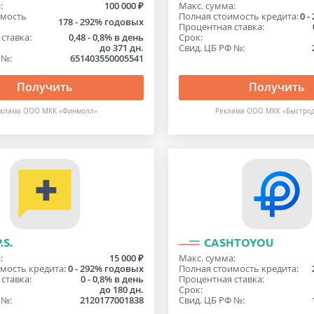
:
100 000 ₽
Макс. сумма:
имость
Полная стоимость кредита:
0 
178 - 292% годовых
Процентная ставка:
ставка:
0,48 - 0,8% в день
Срок:
до 371 дн.
Свид. ЦБ РФ №:
 №:
651403550005541
Получить
Получить
еклама OOO МКК «Финмолл»
Реклама ООО МКК «Быстро
.S.
CASHTOYOU
:
15 000 ₽
Макс. сумма:
мость кредита:
0 - 292% годовых
Полная стоимость кредита:
ставка:
0 - 0,8% в день
Процентная ставка:
до 180 дн.
Срок:
 №:
2120177001838
Свид. ЦБ РФ №: