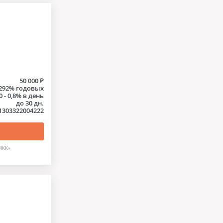
50 000 ₽
- 292% годовых
0 - 0,8% в день
до 30 дн.
1303322004222
МКК»