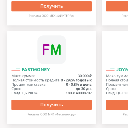
Получить
Реклама ООО МКК «ФИНТЕРРА»
Рек
FASTMONEY
JOY
Макс. сумма:
30 000 ₽
Макс. сумма
Полная стоимость кредита:
0 - 292% годовых
Полная стои
Процентная ставка:
0 - 0,8% в день
Процентная 
Срок:
до 30 дн.
Срок:
Свид. ЦБ РФ №:
1803140008707
Свид. ЦБ РФ
Получить
Реклама ООО МКК «Фастмани.ру»
Ре