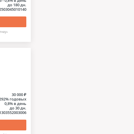
6 - 0,8% в день
до 180 дн.
2503045010140
тнау»
30 000 ₽
292% годовых
0,8% в день
до 30 дн.
1303552003006