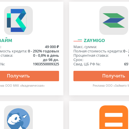
 ЗАЙМ
ZAYMIGO
:
49 000 ₽
Макс. сумма:
мость кредита:
0 - 292% годовых
Полная стоимость кредита:
0 
ставка:
0 - 0,8% в день
Процентная ставка:
до 98 дн.
Срок:
 №:
1903550009325
Свид. ЦБ РФ №:
65
Получить
Получить
ама ООО МКК «Академическая»
Реклама ООО «Займиго 