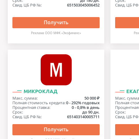
Срок:
до 180 дн.
Срок:
Свид. ЦБ РФ №:
651503045006452
Свид. ЦБ РФ
Получить
Реклама ООО МФК «Экофинанс»
Ре
МИКРОКЛАД
ЕКА
Макс. сумма:
50 000 ₽
Макс. сумма
Полная стоимость кредита:
0 - 292% годовых
Полная стои
Процентная ставка:
0 - 0,8% в день
Процентная 
Срок:
до 90 дн.
Срок:
Свид. ЦБ РФ №:
651403140005711
Свид. ЦБ РФ
Получить