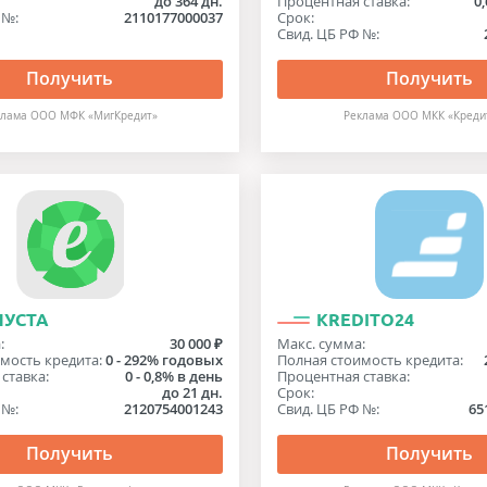
до 364 дн.
Процентная ставка:
0,
 №:
2110177000037
Срок:
Свид. ЦБ РФ №:
Получить
Получить
клама ООО МФК «МигКредит»
Реклама ООО МКК «Креди
ПУСТА
KREDITO24
:
30 000 ₽
Макс. сумма:
мость кредита:
0 - 292% годовых
Полная стоимость кредита:
ставка:
0 - 0,8% в день
Процентная ставка:
до 21 дн.
Срок:
 №:
2120754001243
Свид. ЦБ РФ №:
65
Получить
Получить