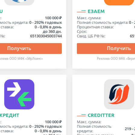
U
ЕЗАЕМ
:
100 000 ₽
Макс. сумма:
мость кредита:
0 - 292% годовых
Полная стоимость кредита:
0 
ставка:
0 - 0,8% в день
Процентная ставка:
до 360 дн.
Срок:
 №:
651303045003744
Свид. ЦБ РФ №:
65
Получить
Получить
клама ООО МФК «ЭйрЛоанс»
Реклама ООО МКК «Вери
 КРЕДИТ
CREDITTER
:
100 000 ₽
Макс. сумма:
мость кредита:
0 - 292% годовых
Полная стоимость
219 -
ставка:
0 - 0,8% в день
кредита: