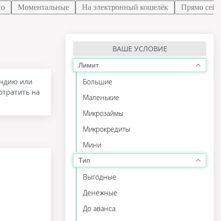
но
Моментальные
На электронный кошелёк
Прямо сейч
ВАШЕ УСЛОВИЕ
Лимит
ендию или
Большие
отратить на
Маленькие
Микрозаймы
Микрокредиты
Мини
Тип
Выгодные
Денежные
До аванса