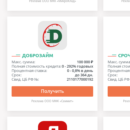
Реклама ООО МКК «МикроКлад»
Рекла
ДОБРОЗАЙМ
СРО
Макс. сумма:
100 000 ₽
Макс. сумма
Полная стоимость кредита:
0 - 292% годовых
Полная стои
Процентная ставка:
0 - 0,8% в день
Процентная 
Срок:
до 364 дн.
Срок:
Свид. ЦБ РФ №:
2110177000192
Свид. ЦБ РФ
Получить
Реклама ООО МФК «Саммит»
Рекл