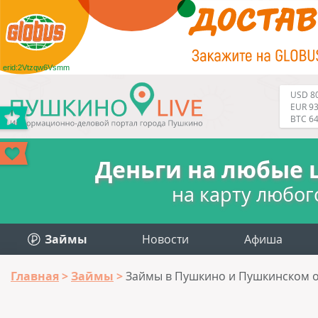
erid:2Vtzqw6Vsmm
USD 80
EUR 93
BTC 6
Деньги на любые 
на карту любог
Займы
Новости
Афиша
Главная
Займы
Займы в Пушкино и Пушкинском о