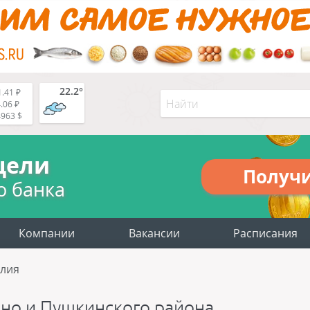
22.2°
.41 ₽
.06 ₽
4963 $
цели
Получ
о банка
Компании
Вакансии
Расписания
лия
но и Пушкинского района