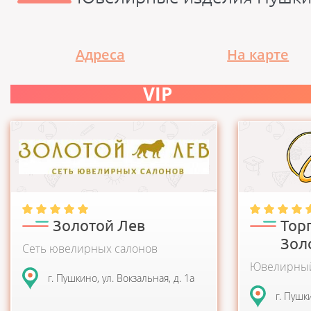
Адреса
На карте
VIP
Ювелирная компания «Золотой Лев»
Ювелирные м
начала свою работу в 2000 году, завоевав
«Золотой» вы
признание покупателей к...
большим выбо
Золотой Лев
Тор
Зол
Сеть ювелирных салонов
Ювелирный
г. Пушкино, ул. Вокзальная, д. 1а
г. Пушк