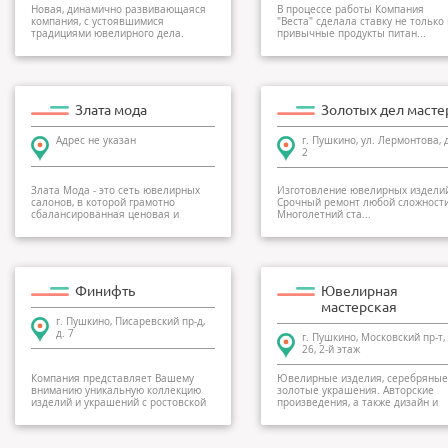
Новая, динамично развивающаяся
В процессе работы Компания
компания, с устоявшимися
"Веста" сделала ставку не только
традициями ювелирного дела.
привычные продукты питан...
Именно поэтом...
Злата мода
Золотых дел масте
Адрес не указан
г. Пушкино, ул. Лермонтова, д
2
Злата Мода - это сеть ювелирных
Изготовление ювелирных изделии
салонов, в которой грамотно
Срочный ремонт любой сложности
сбалансированная ценовая и
Многолетний ста...
ассортимен...
Финифть
Ювелирная
мастерская
г. Пушкино, Писаревский пр-д,
д. 7
г. Пушкино, Московский пр-т, 
26, 2-й этаж
Компания представляет Вашему
Ювелирные изделия, серебряные
вниманию уникальную коллекцию
золотые украшения. Авторские
изделий и украшений с ростовской
произведения, а также дизайн и
финиф...
изгот...