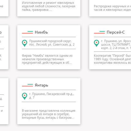
Изготовление и ремонт ювелирных
 на
изделий любой сложности, лазерная
Распродажа наручных и 
пайка, гравировка....
часов и ювелирных издел
р
Нимбъ
Персей-С
.
Пушкинский городской округ,
г. Пушкино, ул. Яро
пос. Лесной, ул. Советская, д. 2
шоссе, ТЦ ПУЛМАРТ, 
корп. 2, 2-й этаж, п. 
̆.
Фирма "Нимбъ" является одним из
Кооператив "Персей" был
.
немногих производственных
1989 году. Основной де
предприятий, действующих в об...
кооператива являлось во
Янтарь
г. Пушкино, Писаревский пр-д.,
д. 7
д.
 и
В магазине представлена коллекция
украшений из янтаря в серебре,
янтарные бусы, янтарь с бисером...