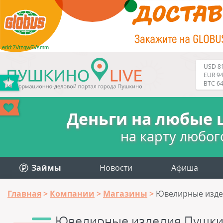
erid:2Vtzqw6Vsmm
USD 81
EUR 94
BTC 6
Деньги на любые 
на карту любог
Займы
Новости
Афиша
Главная
Компании
Магазины
Ювелирные изде
Ювелирные изделия Пушки