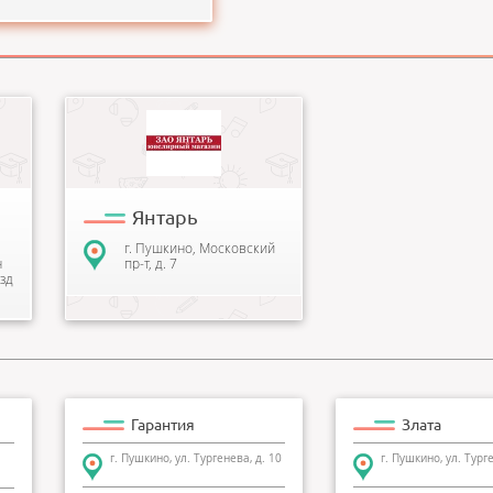
«ЯНТАРЬ» является старейшим
ювелирным магазином в
городе Пушкино и радует
своих покупателей более...
Янтарь
г. Пушкино, Московский
н
пр-т, д. 7
зд
Гарантия
Злата
г. Пушкино, ул. Тургенева, д. 10
г. Пушкино, ул. Турге