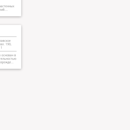
настенных
ий....
славское
вл. 190,
11
 основан в
ятельностью
зрожде...