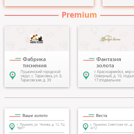
Premium
Компания изготавливает
Ювелирная мастерская
различные клише: для
«Фантазия Золота»
тиснения, для конгрева,
производит: изготовление,
многоуровневые и 3D клише.
реставрацию, ремонт, 3D
На...
моделиро...
Фабрика
Фантазия
тиснения
золота
Пушкинский городской
г. Красноармейск, мкр-
округ, с. Тарасовка, ул. Б.
Северный, д. 10, подъе
Тарасовская, д. 39
17 (подвальное
помещение)
Ваше золото
Веста
г. Пушкино, ул. Чехова, д. 12, ТЦ
г. Пушкино, Советская пл., д.
"ВИТ"
4/12