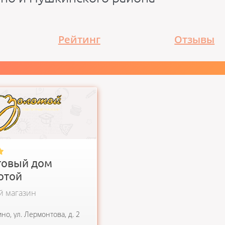
Рейтинг
Отзывы
агазины Торгового дома
деляются среди прочих
ром комиссионного...
говый дом
отой
 магазин
ино, ул. Лермонтова, д. 2