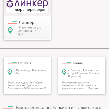
Сотрудники бюро
переводов выполняют
скоростной перевод, для
которого нужно меньше 30
минут. Готов...
Линкер
г. Ивантеевка, ул.
Задорожная, д. 3А,
офис 1
Ex Libris
Койне
г. Пушкино, ул. Вокзальная,
г. Пушкино, Ярославское
д.1А
ш., д. 64 (здание Орлов и
Партнеры)
Бюро переводов «ЭксЛибрис»
Письменные и устные
было основано братьями
переводы любой сложности.
Егоровыми в 2006 году и уже 12
Адреса компании: - г. Пушкино,
лет они вместе с...
Ярослав...
Бюро переводов Пушкино и Пушкинского