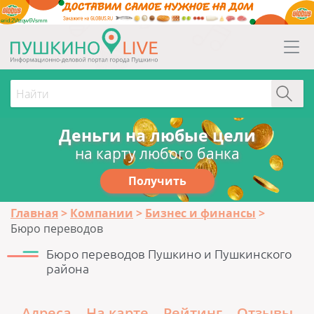
erid:2Vtzqw6Vsmm
Деньги на любые цели
на карту любого банка
Получить
Главная
Компании
Бизнес и финансы
Бюро переводов
Бюро переводов Пушкино и Пушкинского
района
Адреса
На карте
Рейтинг
Отзывы