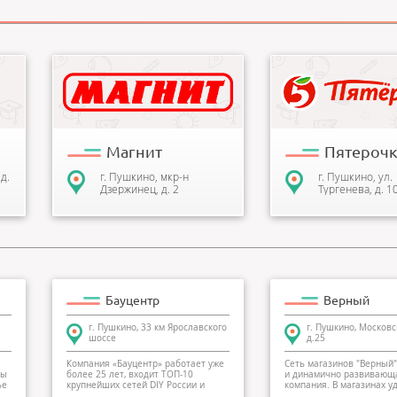
я,
Сеть магазинов «Магнит» -
Крупнейшая российск
ведущая розничная сеть по
продуктовых магазин
торговле продуктами питания
дома», широко попул
в России. Розн...
среди покупателей, о.
Магнит
Пятерочк
д.
г. Пушкино, мкр-н
г. Пушкино, ул.
Дзержинец, д. 2
Тургенева, д. 1
Бауцентр
Верный
г. Пушкино, 33 км Ярославского
г. Пушкино, Московс
шоссе
д.25
Компания «Бауцентр» работает уже
Сеть магазинов "Верный"
пы
более 25 лет, входит ТОП-10
и динамично развивающ
ье
крупнейших сетей DIY России и
компания. В магазинах у
специа...
особое...