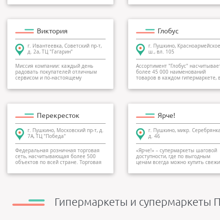
Виктория
Глобус
г. Ивантеевка, Советский пр-т,
г. Пушкино, Красноармейско
д. 2а, ТЦ "Гагарин"
ш., вл. 105
Миссия компании: каждый день
Ассортимент "Глобус" насчитывае
радовать покупателей отличным
более 45 000 наименований
сервисом и по-настоящему
товаров в каждом гипермаркете, 
вкусными и де...
том ч...
Перекресток
Ярче!
г. Пушкино, Московский пр-т, д.
г. Пушкино, микр. Серебрянка
7A, ТЦ "Победа"
д. 46
Федеральная розничная торговая
«Ярче!» – супермаркеты шаговой
сеть, насчитывающая более 500
доступности, где по выгодным
объектов по всей стране. Торговая
ценам всегда можно купить свеж
п...
прод...
Гипермаркеты и супермаркеты П