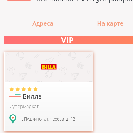
Адреса
На карте
VIP
C 2004 года компанию REWE International
AG на российском рынке представляет
компания БИЛЛА. Б...
Билла
Супермаркет
г. Пушкино, ул. Чехова, д. 12