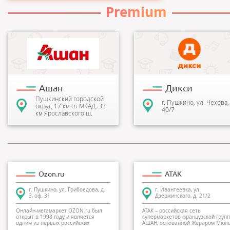
Premium
«Ашан» предлагает вниманию
ДИКСИ - российская компани
покупателей огромный
владеющая крупной
ассортимент самых
продовольственной
разнообразных товаров. Это
розничной сетью. Каждую
свеж...
неделю в...
Ашан
Дикси
Пушкинский городской
г. Пушкино, ул. Чехова, 
округ, 17 км от МКАД, 33
40/7
км Ярославского ш.
Ozon.ru
АТАК
г. Пушкино, ул. Грибоедова, д.
г. Ивантеевка, ул.
3, оф. 31
Дзержинского, д. 21/2
Онлайн-мегамаркет OZON.ru был
АТАК – российская сеть
открыт в 1998 году и является
супермаркетов французской груп
одним из первых российских
АШАН, основанной Жераром Мюл
проектов э...
более 50 л...