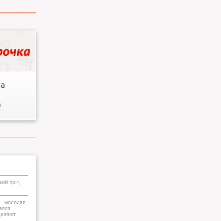
ая сеть
ов «у
ярная
..
а
0
кий пр-т,
 - молодая
аяся
деляют