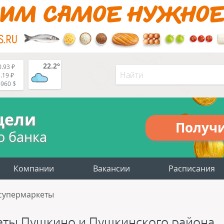
22.2°
.93 ₽
.19 ₽
4960 $
цели
Получ
о банка
Компании
Вакансии
Расписания
супермаркеты
еты Пушкино и Пушкинского района