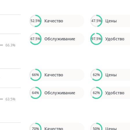
Качество
Цены
52.5%
47.5%
Обслуживание
Удобство
67.5%
97.5%
66.3%
к
Качество
Цены
66%
62%
Обслуживание
Удобство
64%
62%
63.5%
Качество
Цены
70%
50%