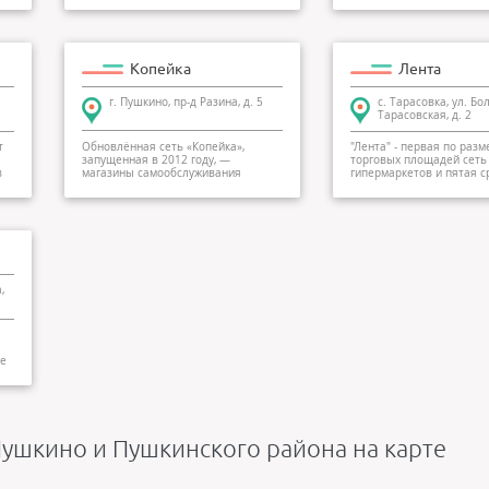
Копейка
Лента
е
г. Пушкино, пр-д Разина, д. 5
с. Тарасовка, ул. Б
Тарасовская, д. 2
т
Обновлённая сеть «Копейка»,
"Лента" - первая по разм
запущенная в 2012 году, —
торговых площадей сеть
в
магазины самообслуживания
гипермаркетов и пятая с
формата «у дома»...
крупнейш...
,
ие
ушкино и Пушкинского района на карте