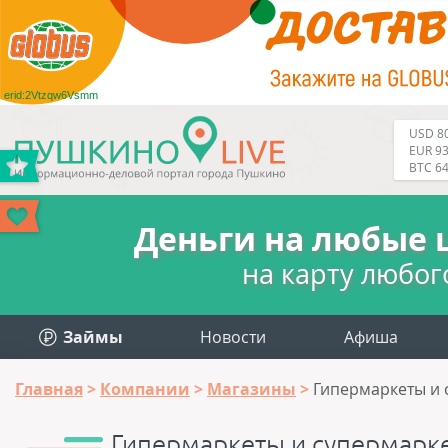
erid:2Vtzqw6Vsmm
USD 80
EUR 93
BTC 6
Деньги на любые 
на карту любог
Займы
Новости
Афиша
Главная
Компании
Магазины
Гипермаркеты и 
Гипермаркеты и супермарк