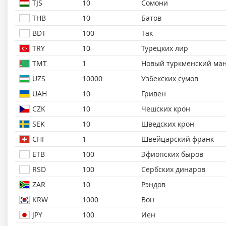
TJS
10
Сомони
THB
10
Батов
BDT
100
Так
TRY
10
Турецких лир
TMT
1
Новый туркменский ма
UZS
10000
Узбекских сумов
UAH
10
Гривен
CZK
10
Чешских крон
SEK
10
Шведских крон
CHF
1
Швейцарский франк
ETB
100
Эфиопских быров
RSD
100
Сербских динаров
ZAR
10
Рэндов
KRW
1000
Вон
JPY
100
Иен