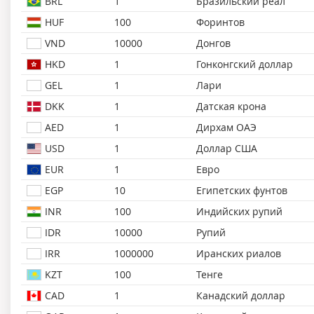
BRL
1
Бразильский реал
HUF
100
Форинтов
VND
10000
Донгов
HKD
1
Гонконгский доллар
GEL
1
Лари
DKK
1
Датская крона
AED
1
Дирхам ОАЭ
USD
1
Доллар США
EUR
1
Евро
EGP
10
Египетских фунтов
INR
100
Индийских рупий
IDR
10000
Рупий
IRR
1000000
Иранских риалов
KZT
100
Тенге
CAD
1
Канадский доллар