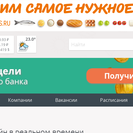
23.0°
.93 ₽
.19 ₽
4419 $
цели
Получ
о банка
Компании
Вакансии
Расписания
айн в реальном времени