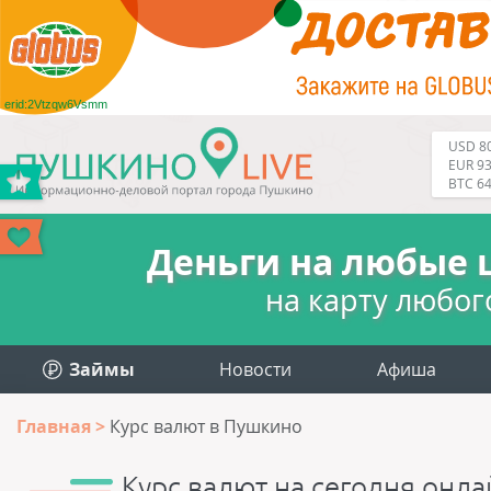
erid:2Vtzqw6Vsmm
USD 80
EUR 93
BTC 6
Деньги на любые 
на карту любог
Займы
Новости
Афиша
Главная
Курс валют в Пушкино
Курс валют на сегодня онл