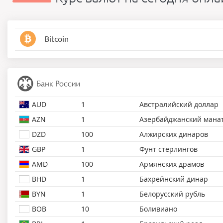
Bitcoin
AUD
1
Австралийский доллар
AZN
1
Азербайджанский мана
DZD
100
Алжирских динаров
GBP
1
Фунт стерлингов
AMD
100
Армянских драмов
BHD
1
Бахрейнский динар
BYN
1
Белорусский рубль
BOB
10
Боливиано