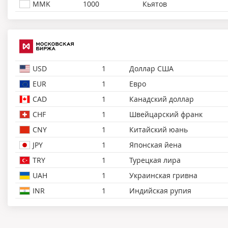
MMK
1000
Кьятов
USD
1
Доллар США
EUR
1
Евро
CAD
1
Канадский доллар
CHF
1
Швейцарский франк
CNY
1
Китайский юань
JPY
1
Японская йена
TRY
1
Турецкая лира
UAH
1
Украинская гривна
INR
1
Индийская рупия