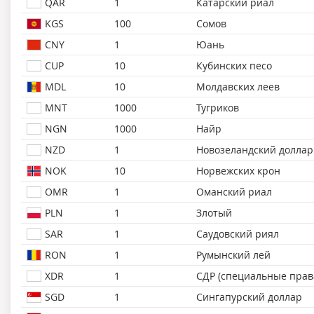
QAR
1
Катарский риал
KGS
100
Сомов
CNY
1
Юань
CUP
10
Кубинских песо
MDL
10
Молдавских леев
MNT
1000
Тугриков
NGN
1000
Найр
NZD
1
Новозеландский доллар
NOK
10
Норвежских крон
OMR
1
Оманский риал
PLN
1
Злотый
SAR
1
Саудовский риял
RON
1
Румынский лей
XDR
1
СДР (специальные прав
SGD
1
Сингапурский доллар