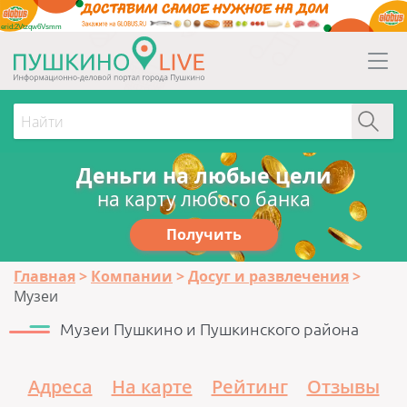
erid:2Vtzqw6Vsmm
Деньги на любые цели
на карту любого банка
Получить
Главная
Компании
Досуг и развлечения
Музеи
Музеи Пушкино и Пушкинского района
Адреса
На карте
Рейтинг
Отзывы