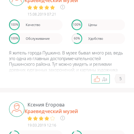
Краеведческий музей
15.08.2019 07:21
Качество
Цены
100%
100%
Обслуживание
Удобство
100%
60%
Я житель города Пушкино. В музее бывал много раз, ведь
это одна из главных достопримечательностей
Пушкинского района. Тут можно увидеть и реликвии
древних курганных захоронений; и картины художника
Евгения Камзолкина, создателя советской символики -
5
Да
серпа и молота; и кресло Инессы Арманд, и современные
арт-объекты. А еще тут проходила выставка восковых
фигур. Только очень жаль, что сегодняшнее поколение не
интересуется историей своего же города, края.
Ксения Егорова
Краеведческий музей
19.03.2019 12:16