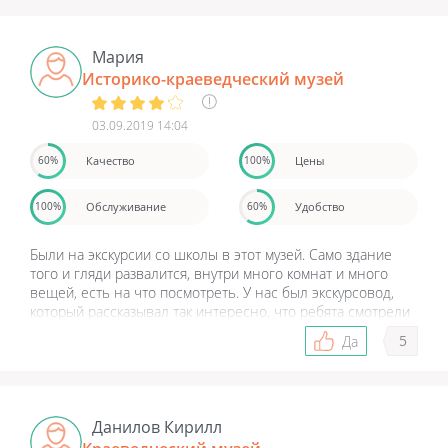
Мария
Историко-краеведческий музей
03.09.2019 14:04
Качество
Цены
60%
100%
Обслуживание
Удобство
100%
60%
Были на экскурсии со школы в этот музей. Само здание
того и гляди развалится, внутри много комнат и много
вещей, есть на что посмотреть. У нас был экскурсовод,
который рассказывал так интересно, что ребята смотрели
ей в рот, задавали вопросы, на которые экскурсовод
5
Да
отвечала, и было видно, что она делала это с такой
любовью, видно, что любит свое дело. Экскурсия ребятам
понравилась, даже потом долго у них еще шли
обсуждения.
Данилов Кирилл