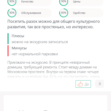
Качество
Цены
90%
90%
Обслуживание
Удобство
90%
80%
Посетить разок можно для общего культурного
развития, так все простенько, но интересно.
Плюсы
можно на экскурсию записаться
Минусы
нет нормальной парковки
Приезжали на экскурсию. В принципе невзрачный
домишка, требующий ремонта. Стоит между домами на
Московском проспекте. Внутри на первом этаже четыре
комнаты и на втором три. Есть на что посмотреть, очень
много картин местных художников, вещей известных
0
Да
людей. В своё время тут отдыхали Владимир Маяковский и
Брики, Константин Паустовский, Демьян Бедный.
Сотрудники музея ходили за нами по пятам, не приятно
конечно, но наверно так надо, чтобы не взяли чего-либо.