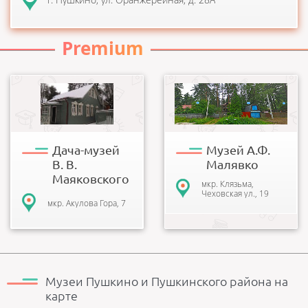
Premium
Это историческое
20 января 2007 года
местечко, где уединялся
состоялось официальное
сам поэт и любил собирать
открытие частного музея в
своих
Клязьме! На открытии
единомышленников,-
музея б...
друзе...
Дача-музей
Музей А.Ф.
В. В.
Малявко
Маяковского
мкр. Клязьма,
Чеховская ул., 19
мкр. Акулова Гора, 7
Музеи Пушкино и Пушкинского района на
карте