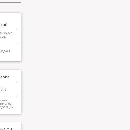
ский
й округ,
 ул.
создает
евка
 КДЦ
еевка
тельное
едующим...
ая СОШ