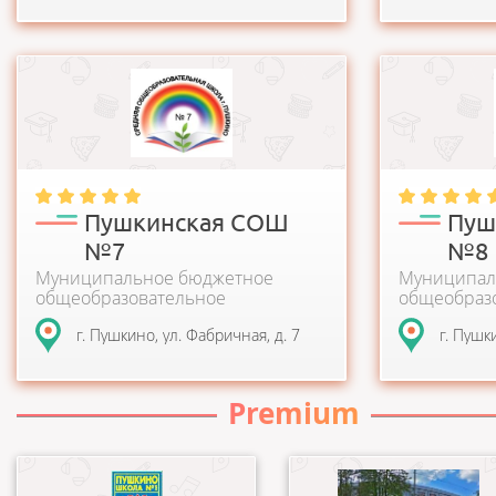
г. Пушкино"
Школа создана в 1962 году. Обучение
Пушкинская с
осуществляется в 22 учебных кабинетах и
1983 году. М
лабораториях общей пл...
крупная школ
Пушкинская СОШ
Пуш
№7
№8
Муниципальное бюджетное
Муниципал
общеобразовательное
общеобраз
учреждение
учреждени
г. Пушкино, ул. Фабричная, д. 7
г. Пушки
муниципаль
общеобразо
углубленн
отдельных 
Premium
Школа основана в 1936 году.
Средняя
Главная цель
общеобразовательная школ