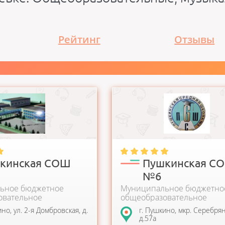
Рейтинг
Отзывы
ое бюджетное
Школа работает с 1966 года. Сег
ательное учреждение
школа имеет в своем арсенале
образовательная школа
компьютерный класс, просторные
кинская СОШ
Пушкинская С
№6
ьное бюджетное
Муниципальное бюджетно
овательное
общеобразовательное
е
учреждение
ино, ул. 2-я Домбровская, д.
г. Пушкино, мкр. Серебрян
д.57а