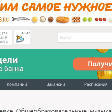
18.4°
.17 ₽
.84 ₽
4821 $
цели
Получ
о банка
Компании
Вакансии
Расписания
евке. Общеобразовательные, музык