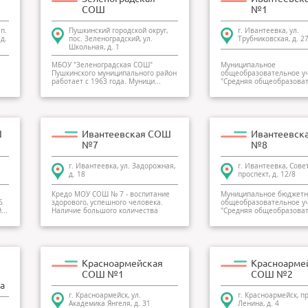
СОШ
№1
п.
Пушкинский городской округ,
г. Ивантеевка, ул.
д.
пос. Зеленоградский, ул.
Трубниковская, д. 2
Школьная, д. 1
МБОУ "Зеленоградская CОШ"
Муниципальное
Пушкинского муниципального район
общеобразовательное у
работает с 1963 года. Муници...
"Средняя общеобразова
школа № 1 с углубл...
Ш
Ивантеевская СОШ
Ивантеевск
№7
№8
г. Ивантеевка, ул. Задорожная,
г. Ивантеевка, Сове
д. 18
проспект, д. 12/8
Кредо МОУ СОШ № 7 - воспитание
Муниципальное бюджетн
6
здорового, успешного человека.
общеобразовательное у
...
Наличие большого количества
"Средняя общеобразова
кружко...
школа №8...
Красноармейская
Красноарме
СОШ №1
СОШ №2
а
г. Красноармейск, ул.
г. Красноармейск, п
Академика Янгеля, д. 31
Ленина, д. 4