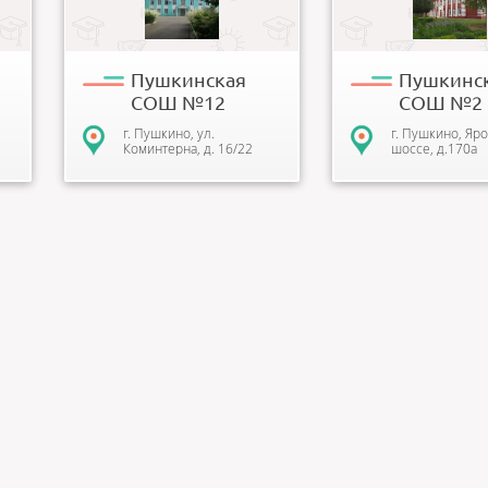
полный комплекс
много лет она славит
государственных
своими традициями, с
образователь...
Пушкинская
Пушкинс
СОШ №12
СОШ №2
г. Пушкино, ул.
г. Пушкино, Яр
Коминтерна, д. 16/22
шоссе, д.170а