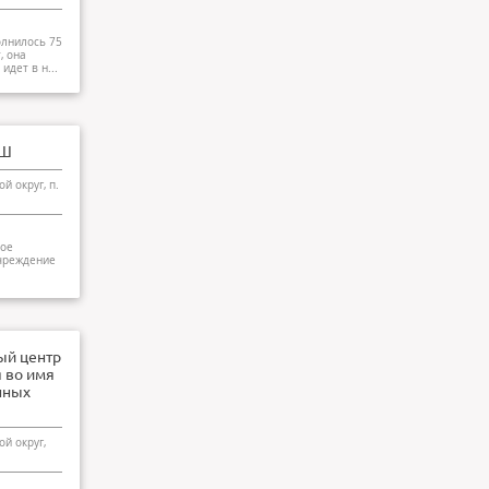
олнилось 75
, она
идет в н...
ОШ
й округ, п.
ое
чреждение
ый центр
 во имя
нных
й округ,