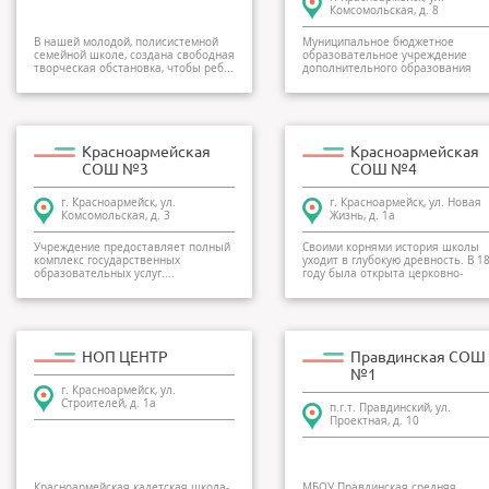
Комсомольская, д. 8
В нашей молодой, полисистемной
Муниципальное бюджетное
семейной школе, создана свободная
образовательное учреждение
творческая обстановка, чтобы реб...
дополнительного образования
детей Детская музы...
Красноармейская
Красноармейская
СОШ №3
СОШ №4
г. Красноармейск, ул.
г. Красноармейск, ул. Новая
Комсомольская, д. 3
Жизнь, д. 1а
Учреждение предоставляет полный
Своими корнями история школы
комплекс государственных
уходит в глубокую древность. В 1
образовательных услуг....
году была открыта церковно-
прихо...
НОП ЦЕНТР
Правдинская СОШ
№1
г. Красноармейск, ул.
Строителей, д. 1а
п.г.т. Правдинский, ул.
Проектная, д. 10
Красноармейская кадетская школа-
МБОУ Правдинская средняя