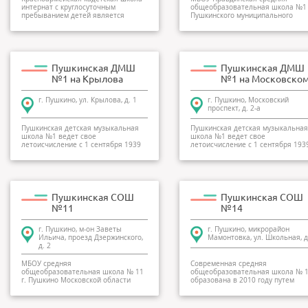
интернат с круглосуточным
общеобразовательная школа №1
пребыванием детей является
Пушкинского муниципального
структурным...
района введено в...
Пушкинская ДМШ
Пушкинская ДМШ
№1 на Крылова
№1 на Московско
г. Пушкино, ул. Крылова, д. 1
г. Пушкино, Московский
проспект, д. 2-а
Пушкинская детская музыкальная
Пушкинская детская музыкальная
школа №1 ведет свое
школа №1 ведет свое
летоисчисление с 1 сентября 1939
летоисчисление с 1 сентября 193
года. На форт...
года. На форт...
Пушкинская СОШ
Пушкинская СОШ
№11
№14
г. Пушкино, м-он Заветы
г. Пушкино, микрорайон
Ильича, проезд Дзержинского,
Мамонтовка, ул. Школьная, д
д. 2
МБОУ средняя
Современная средняя
общеобразовательная школа № 11
общеобразовательная школа № 
г. Пушкино Московской области
образована в 2010 году путем
(средняя школа № 1 посё...
присоединения к н...