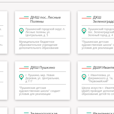
ДМШ пос. Лесные
ДХШ
Поляны
Зеленоград
,
Пушкинский городской округ, п.
Пушкинский городско
Лесные поляны, ул.
пос. Зеленоградский,
Центральная, д. 5
Зеленый город, д. 4
Муниципальное бюджетное
"Пушкинская детская
т»
образовательное учреждение
художественная школа" 
дополнительного образования
условия для реализации
детей «Детская муз...
гражданами РФ...
ДХШ Пушкино
ДШИ Иванте
г. Пушкино, мкр. Новая
г. Ивантеевка, ул.
Деревня, ул. Центральная,
Дзержинского д. 1а,
д.117
"Первомайский"
"Пушкинская детская
Школа искусств г. Ивант
художественная школа" создает
(ДШИ) проводит дополни
условия для реализации
образование детей по сл
гражданами РФ...
Зеленоградская
Ивантеевск