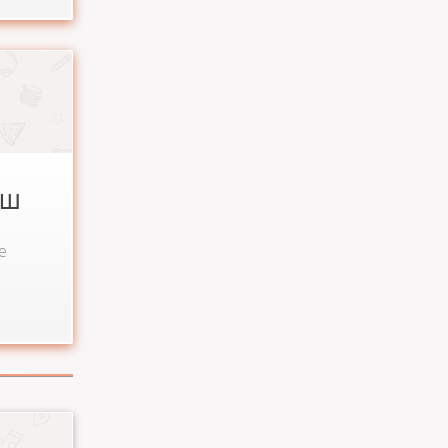
школа №
ельных
ОШ
е
старейших
. Уже