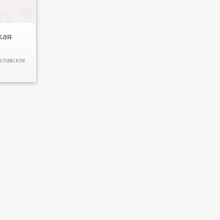
ся
...
кая
ославское