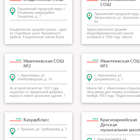
СОШ
Пушкинский городской округ, с.
Ельдигино, микрорайон
Пушкинский городской округ, 
Ельдигино, д. 7
Зверосовхоза, ул. Школьная, 
6а
Ельдигинская средняя школа – одна
Зверосовхозская средняя
из старейших школ Пушкинского
общеобразовательная школа
района. Ельдигинская школа была
основана в 1930 году. Школа
о...
предоставляет полны...
Ивантеевская СОШ
Ивантеевская СО
№2
№5
г. Ивантеевка, ул.
г. Ивантеевка, ул.
Хлебозаводская, д. 18
Дзержинского, д. 7
Во второй пятилетке 1937 года,
Школа №5 г. Ивантеевки открыла
недалеко от прядильной фабрики,
свои двери для первых учеников 
выросло новое школьное здание. 1
ноября 1953 года. Педагогический
с...
КазуарКласс
Красноармейская
Детская
г. Пушкино, ул. Грибоедова, д. 7
музыкальная школ
г. Красноармейск, ул.