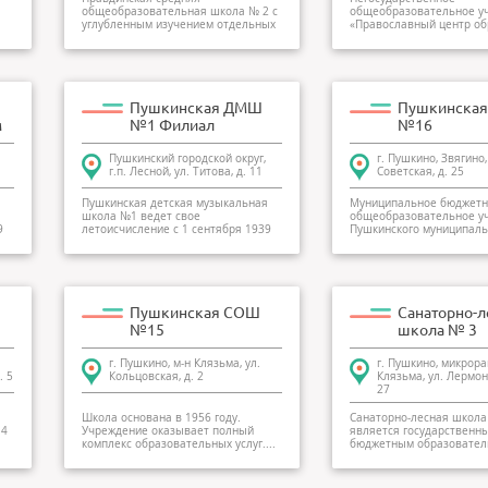
общеобразовательная школа № 2 с
общеобразовательное у
углубленным изучением отдельных
«Православный центр о
предметов. Фо...
во имя Св. Царст...
Пушкинская ДМШ
Пушкинска
м
№1 Филиал
№16
Пушкинский городской округ,
г. Пушкино, Звягино,
г.п. Лесной, ул. Титова, д. 11
Советская, д. 25
Пушкинская детская музыкальная
Муниципальное бюджетн
школа №1 ведет свое
общеобразовательное у
9
летоисчисление с 1 сентября 1939
Пушкинского муниципаль
года. На форт...
района "На...
Пушкинская СОШ
Санаторно-л
№15
школа № 3
г. Пушкино, м-н Клязьма, ул.
г. Пушкино, микрор
. 5
Кольцовская, д. 2
Клязьма, ул. Лермон
27
Школа основана в 1956 году.
Санаторно-лесная школ
14
Учреждение оказывает полный
является государственн
комплекс образовательных услуг....
бюджетным образовате
учреждением санаторн...