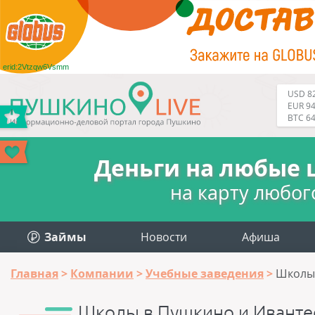
erid:2Vtzqw6Vsmm
USD 82
EUR 94
BTC 6
Деньги на любые 
на карту любог
Займы
Новости
Афиша
Главная
Компании
Учебные заведения
Школы
Школы в Пушкино и Иванте