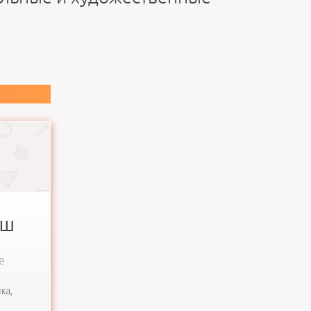
одня
 а...
ОШ
е
ка,