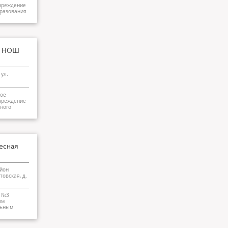
чреждение
бразования
я НОШ
 ул.
ое
чреждение
ного
есная
айон
товская, д.
а №3
ым
льным