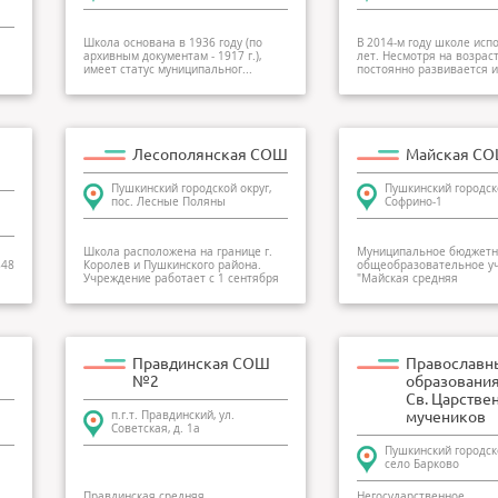
Школа основана в 1936 году (по
В 2014-м году школе исп
архивным документам - 1917 г.),
лет. Несмотря на возраст
имеет статус муниципальног...
постоянно развивается и 
Лесополянская СОШ
Майская С
Пушкинский городской округ,
Пушкинский городско
пос. Лесные Поляны
Софрино-1
Школа расположена на границе г.
Муниципальное бюджетн
848
Королев и Пушкинского района.
общеобразовательное у
Учреждение работает с 1 сентября
"Майская средняя
19...
общеобразовательная...
Правдинская СОШ
Православн
№2
образования
Св. Царстве
п.г.т. Правдинский, ул.
мучеников
Советская, д. 1а
Пушкинский городско
село Барково
Правдинская средняя
Негосударственное