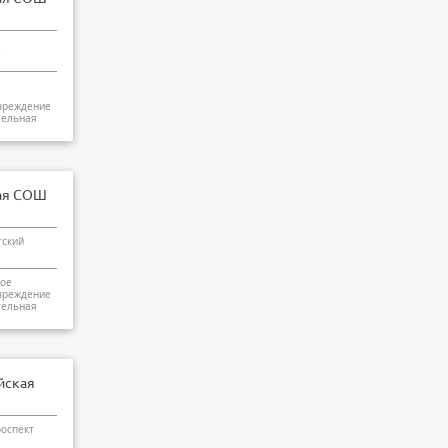
7
чреждение
тельная
ая СОШ
тский
ое
чреждение
тельная
йская
роспект