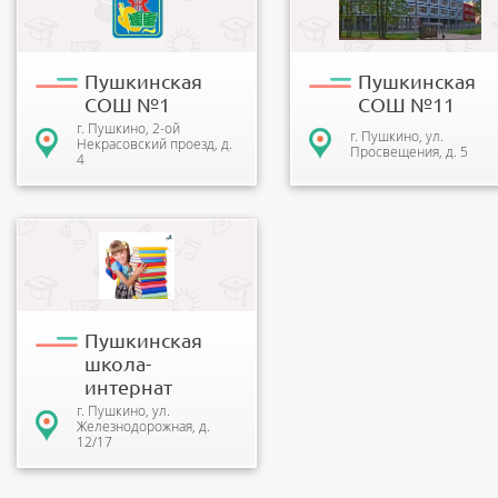
функционирования - создание
благоприятной,
мотивированно...
Пушкинская
Пушкинская
СОШ №1
СОШ №11
г. Пушкино, 2-ой
г. Пушкино, ул.
Некрасовский проезд, д.
Просвещения, д. 5
4
Муниципальное бюджетное
специальное (коррекционное)
образовательное учреждение
для обучаю...
Пушкинская
школа-
интернат
г. Пушкино, ул.
Железнодорожная, д.
12/17