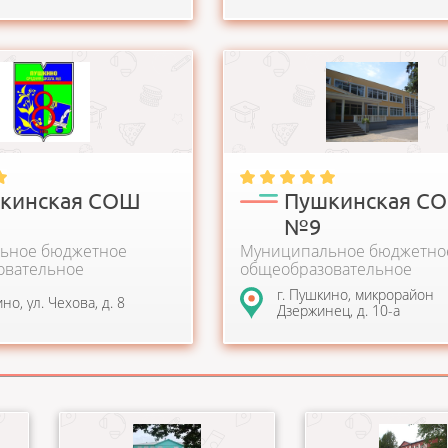
редняя школа №8 открыта в
Средняя общеобразовательная 
БОУ СОШ №8 сегодня - самая
9 с углубленным изучением отд
а Пушкин...
предметов основана в 1974...
кинская СОШ
Пушкинская С
№9
ьное бюджетное
Муниципальное бюджетно
овательное
общеобразовательное
е Пушкинского
учреждение
г. Пушкино, микрорайон
но, ул. Чехова, д. 8
ного района "Средняя
Дзержинец, д. 10-а
вательная школа № 8
ым изучением
предметов г. Пушкино"
Школа основана в 1953 году.
Школа №2 - одна из 
а.
Учреждение предоставляет
в Пушкинском районе