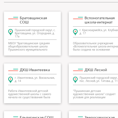
Братовщинская
Вспомогательная
СОШ
школа-интернат
Пушкинский городской округ, с.
г. Красноармейск, ул. Клубная
Братовщина, ул. Огородная, д.
д. 17
17а
МБОУ "Братовщинская средняя
Образовательное учреждение
общеобразовательная школа
«Вспомогательная школа-интерна
Пушкинского муниципального
была создана на основании
района"...
Решения Исп...
ДХШ Ивантеевка
ДХШ Лесной
г. Ивантеевка, ул. Вокзальная,
Пушкинский городской округ,
д. 14
пос. Лесной, ул. Титова, д. 11
Работа Ивантеевской детской
"Пушкинская детская
художественной школы с самого
художественная школа" создает
начала ее существования была
условия для реализации
поставлена...
гражданами РФ...
Ельдигинская СОШ
Зверосовхозская