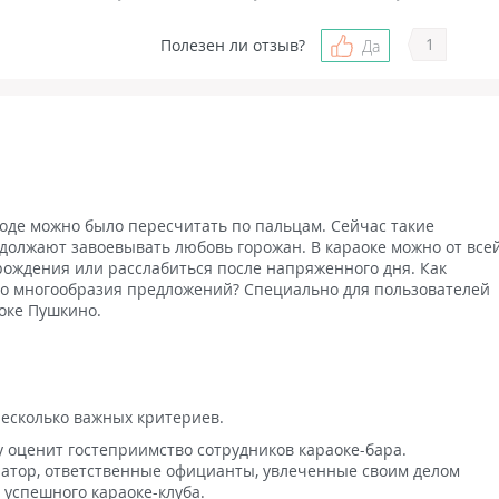
1
Полезен ли отзыв?
Да
роде можно было пересчитать по пальцам. Сейчас такие
одолжают завоевывать любовь горожан. В караоке можно от все
рождения или расслабиться после напряженного дня. Как
го многообразия предложений? Специально для пользователей
оке Пушкино.
есколько важных критериев.
 оценит гостеприимство сотрудников караоке-бара.
тор, ответственные официанты, увлеченные своим делом
 успешного караоке-клуба.