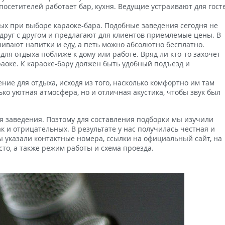
посетителей работает бар, кухня. Ведущие устраивают для гост
ых при выборе караоке-бара. Подобные заведения сегодня не
 друг с другом и предлагают для клиентов приемлемые цены. В
ивают напитки и еду, а петь можно абсолютно бесплатно.
я отдыха поближе к дому или работе. Вряд ли кто-то захочет
араоке. К караоке-бару должен быть удобный подъезд и
ие для отдыха, исходя из того, насколько комфортно им там
ько уютная атмосфера, но и отличная акустика, чтобы звук был
я заведения. Поэтому для составления подборки мы изучили
к и отрицательных. В результате у нас получилась честная и
ы указали контактные номера, ссылки на официальный сайт, на
то, а также режим работы и схема проезда.