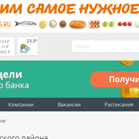
23.3°
.93 ₽
.19 ₽
4603 $
цели
Получ
о банка
Компании
Вакансии
Расписания
ке
ского района