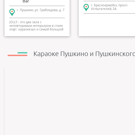
Bar
г. Красноармейск, просп.
Испытателей, 2А
г. Пушкино, ул. Грибоедова, д. 7
JOLLY - это два зала с
неповторимым интерьером в стиле
лофт: караокезал и самый большой
ресторан-...
Караоке Пушкино и Пушкинского