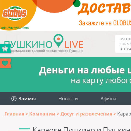
erid:2Vtzqw6Vsmm
USD 80
EUR 93
BTC 6
Деньги на любые 
на карту любог
Займы
Новости
Афиша
Главная
Компании
Досуг и развлечения
Карао
Караоке Пушкино и Пушкин