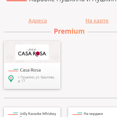
Адреса
На карте
Premium
Семейный ресторан
европейской кухни Casa Rosa
располагается в тихом районе
подмосковного города П...
Casa Rosa
г. Пушкино, ул. Крылова,
д. 17
Jolly Karaoke Whiskey
На чердаке