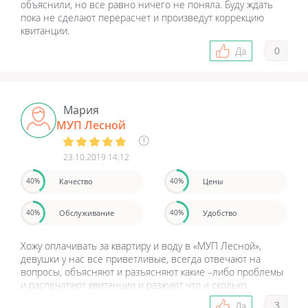
объяснили, но все равно ничего не поняла. Буду ждать
пока не сделают перерасчет и произведут коррекцию
квитанции.
0
Да
Мария
МУП Лесной
23.10.2019 14:12
Качество
Цены
40%
40%
Обслуживание
Удобство
40%
40%
Хожу оплачивать за квартиру и воду в «МУП Лесной»,
девушки у нас все приветливые, всегда отвечают на
вопросы, объясняют и разъясняют какие –либо проблемы
и распечатают квитанции и разжуют что и сколько
оплатить. Молодцы!!! Спасибо вам большое за заботу, за
3
Да