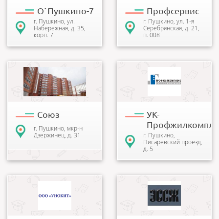
О`Пушкино-7
Профсервис
г. Пушкино, ул.
г. Пушкино, ул. 1-я
Набережная, д. 35,
Серебрянская, д. 21,
корп. 7
п. 008
Товарищество
Общество с ограниченной
собственников жилья - это
ответственностью
некоммерческая
"Управляющая компания -
организация,
Профжилкомплекс", созд...
объединяющая
собственников пом...
Союз
УК-
Профжилкомпле
г. Пушкино, мкр-н
Дзержинец, д. 31
г. Пушкино,
Писаревский проезд,
д. 5
В Управляющей компании
Компания ООО
«УНОКИТ» создана
«ЭнергоСтройСервисЖилье»
квалифицированная
основана в 2003 году для
инженерно-техническая
управления общим
служба, расчетно-...
имуществом собств...