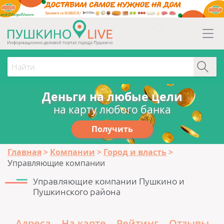
erid:2Vtzqw6Vsmm
Деньги на любые цели
на карту любого банка
Получить
Главная
Компании
Город и власть
Управляющие компании
Управляющие компании Пушкино и
Пушкинского района
Адреса
На карте
Рейтинг
Отзывы