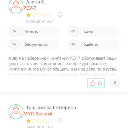
стадион есть детские спортивные площадки, во дворах
Алина К.
тренажеры на любой вкус. Построят паркинг, так как
РСУ-7
машин будет очень много. Транспортная доступность -
электричка до Пушкино в 20 минут пешком, или маршрутка
04.09.2019 13:24
с 6-22:00 ходит, есть даже бесплатная маршрутка
специально на Спутник, она отдельно ходит и привозит
Качество
Цены
0%
0%
пассажиров. Думаю, еще долго продлится строительство и
кучу всего построят.
Обслуживание
Удобство
0%
0%
Живу на Набережной, компания РСУ-7 обслуживает наши
дома. Состояние самих домов и подъездов ужасное,
компания много может обещать, а как на деле, то в кусты.
Лично я не голосовала за эту компанию, почему она нас
обслуживает? До руководства нельзя достучаться, людей
6
Да
игнорируют. Правда квитанции приходят регулярно.
Трофимова Екатерина
МУП Лесной
14.08.2019 13:21