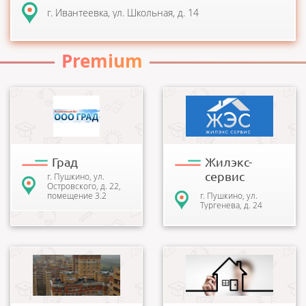
г. Ивантеевка, ул. Школьная, д. 14
Premium
Организация осуществляет
ООО "Жилэкс - сервис"
предпринимательскую
профессиональная
деятельность по
управляющая компания,
управлению
основным видом
многоквартирными
деятельности которой...
домами....
Град
Жилэкc-
сервис
г. Пушкино, ул.
Островского, д. 22,
помещение 3.2
г. Пушкино, ул.
Тургенева, д. 24
В соответствии со ст. 161
ООО «Профсервис» и ООО
Жилищного кодекса
«Профсервис-С» являются
Российской Федерации,
управляющими
общим собранием
компаниями в г. Пушкино,
собственников п...
г. Ивантеевк...