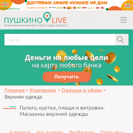
erid:2Vtzqw6Vsmm
Деньги на любые цели
на карту любого банка
Получить
Главная
Компании
Одежда и обувь
Верхняя одежда
Пальто, куртки, плащи и ветровки.
Магазины верхней одежды
Адреса
На карте
Рейтинг
Отзывы