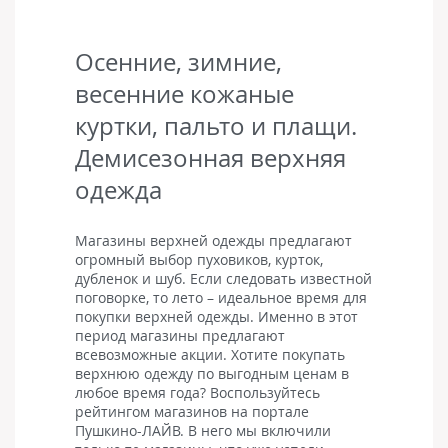
мехе, поэтому могу поверить всему, шубу я купила и
относила первую зиму. Все хорошо, нигде не порвалась,
не полезла, все комфортно, удобно, я довольна. Магазин
Осенние, зимние,
понравился, продавцы немного навязчивы, по ценам
ДОРОГО!
весенние кожаные
куртки, пальто и плащи.
Демисезонная верхняя
одежда
Магазины верхней одежды предлагают
огромный выбор пуховиков, курток,
дубленок и шуб. Если следовать известной
поговорке, то лето – идеальное время для
покупки верхней одежды. Именно в этот
период магазины предлагают
всевозможные акции. Хотите покупать
верхнюю одежду по выгодным ценам в
любое время года? Воспользуйтесь
рейтингом магазинов на портале
Пушкино-ЛАЙВ. В него мы включили