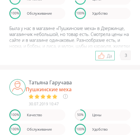
Обслуживание
Удобство
100%
100%
Была у нас в магазине «Пушкинские меха» в Дзержинце,
магазинчик небольшой, но товар есть. Смотрела цены на
сайте и в магазине одинаковые. Разнообразие есть, и
норка, и бобры, и лиса, и мутон, шубы из каракуля, жилетки
из норки и лисы, и стриженные, и с капюшоном, и без.
3
Да
Примеряла шубы, аж устала, и та хороша, и та, но цены
конечно заоблачные, качество конечно очень хорошее, а
еще мне сделали скидку, и моя шубка обошлась мне не
так уж и дорого. Советую, кто ищет действительно
качественную шубу, или полушубок, или шапки,
Татьяна Гаручава
приезжайте обязательно, тут все натуральное и
Пушкинские меха
качественное.
30.07.2019 10:47
Качество
Цены
100%
50%
Обслуживание
Удобство
100%
100%