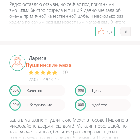
Редко оставляю отзывы, но сейчас под приятными
эмоциями быстро созрела и пишу. Я давно мечтала об
очень приличной качественной шубе, и несколько раз
ходила по самым разным известным магазинам . В итоге
было несколько вариантов, которые мне действительно
9
Да
понравились, но они были слишком или просты или
очень для меня дорогими (от 170 тр и. гораздо дороже).
Вещь на один сезон мне точно не нужна. В итоге
желание свое мне пришлось отложить на
неопределенный срок. Который благополучно закончился
Лариса
сегодня в "Пушкинских мехах!" С очень большой скидкой
Пушкинские меха
я купила себе превосходную вещь ! Я безумно рада, )
натуральный мех,красивый цвет , совершенно
22.05.2019 10:40
безупречное качество, крой, посадка - удобно и стильно! Я
очень и очень довольна!))) В сезон распродаж можно
Качество
Цены
100%
100%
получить прекрасную вещь и самые приятные от этого
эмоции. Советую ВСЕМ этот меховой магазин и желаю
удачных и выгодных покупок !!!
Обслуживание
Удобство
100%
100%
Была в магазине «Пушкинские Меха» в городе Пушкино в
микрорайоне Дзержинец, дом 3. Магазин небольшой, но
товара очень много, большое разнообразие шуб из
разного меха, шапки, варежки, безрукавки. Продавцы