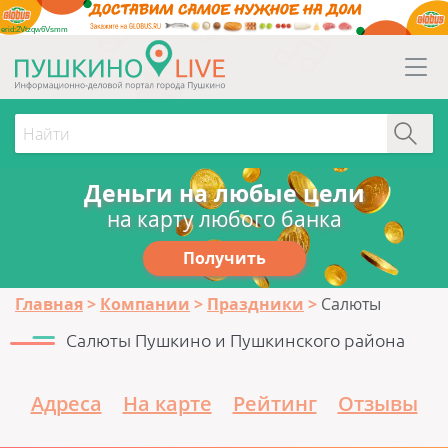
erid:2Vtzqw6Vsmm
Деньги на любые цели
на карту любого банка
Получить
Главная
Компании
Праздники
Салюты
Салюты Пушкино и Пушкинского района
Адреса
На карте
Рейтинг
Отзывы