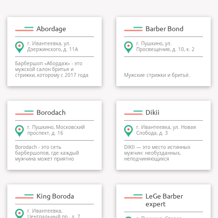
Abordage
Barber Bond
г. Ивантеевка, ул.
г. Пушкино, ул.
Дзержинского, д. 11А
Просвещения, д. 10, к. 2
Барбершоп «Абордаж» - это
мужской салон бритья и
стрижки, которому с 2017 года
Мужские стрижки и бритьё.
доверяют свои голо...
Borodach
Dikii
г. Пушкино, Московский
г. Ивантеевка, ул. Новая
проспект, д. 16
Слобода, д. 3
Borodach - это сеть
DIKII — это место истинных
барбершопов, где каждый
мужчин: необузданных,
мужчина может приятно
неподчиняющихся
провести свободное время:
придуманным правилам. Будь
постр...
естес...
King Boroda
LeGe Barber
expert
г. Ивантеевка,
Центральный пр., д. 7