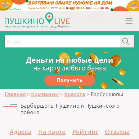
erid:2Vtzqw6Vsmm
Деньги на любые цели
на карту любого банка
Получить
Главная
Компании
Красота
Барбершопы
Барбершопы Пушкино и Пушкинского
района
Адреса
На карте
Рейтинг
Отзывы