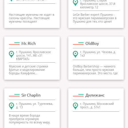
г. Пушкино, Старое
Ярославское шоссе, 37-й
километр, 12
Настоящие мужчины не ходят в
LeGe Barber expert Пушкино -
салоны красоты. Настоящие
это мужская парикмахерская в
мужчины посещают
Пушкино для тех, кто ценит
барбершопы. Приблизител...
хороший серв...
Mr. Rich
OldBoy
г. Пушкино, Ярославское
г. Пушкино, ул. Чехова, д.
шоссе, 141, ЖК «31
1к3
КВАРТАЛ»
Мужские и детские стрижки
OldBoy Barbershop — намного
Бритье и моделирование
больше, чем просто мужская
бороды Камуфляж...
парикмахерская. Это место, где
Вам помогут...
Sir Chaplin
Дилижанс
г. Пушкино, ул. Тургенева,
г. Пушкино, Московский
д. 13
просп., д. 57к1
В наше время борода
приобрела огромную
популярность по всему миру.
Это не просто естественное