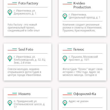
Foto Factory
K-video
Production
г. Ивантеевка, ул.
Дзержинского, д. 1
г. Ивантеевка,
Центральный проезд, д. 1
Foto Factory - это новый
Компания создает рекламные
оригинальный проект,
ролики и сюжеты в Ивантеевке,
соединивший в себе опыт
Пушкино, Красноармейске,
ведущих российских и зарубе...
Королеве, Щелко...
Soul Foto
Гелиос
г. Ивантеевка, ул.
г. Пушкино, Московский
Хлебозаводская, д. 32, ЕЦ
проспект, д. 10/1
Зевс, 2-й этаж
Совсем молодая, недавно
Фотостудия "Гелиос" ведет свою
открывшаяся фотостудия в
историю с 1962 года. Адрес не
центре города Ивантеевки.
менялся никогда. Сегодня в
Команда состоит из опы...
Гелиосе р...
Мохито
Оформляй-Ка
п. Правдинский, ул.
Адрес не указан
Степаньковское шоссе, д.
17