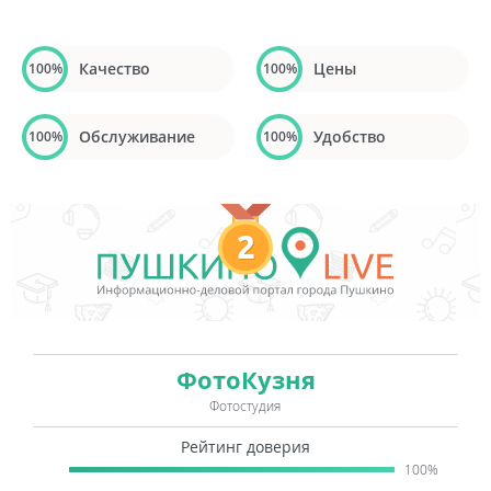
Качество
Цены
100%
100%
Обслуживание
Удобство
100%
100%
2
ФотоКузня
Фотостудия
Рейтинг доверия
100%