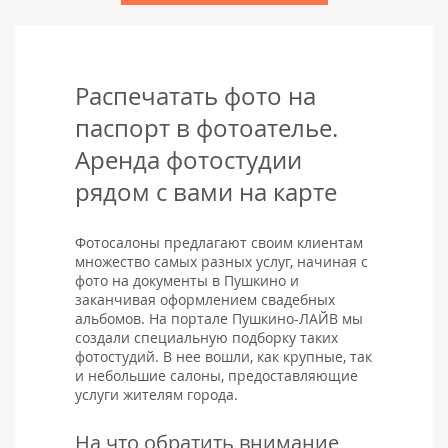
сертификат о прохождении курсов. Но я заканчивала курсы
только для себя, мне было очень интересно и
познавательно. Думаю, что умение делать красивый
макияж – навык, который пригодится мне в любом случае!
Распечатать фото на
паспорт в фотоателье.
Аренда фотостудии
рядом с вами на карте
Фотосалоны предлагают своим клиентам
множество самых разных услуг, начиная с
фото на документы в Пушкино и
заканчивая оформлением свадебных
альбомов. На портале Пушкино-ЛАЙВ мы
создали специальную подборку таких
фотостудий. В нее вошли, как крупные, так
и небольшие салоны, предоставляющие
услуги жителям города.
На что обратить внимание