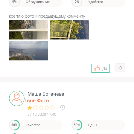
Обслуживание
Удобство
0%
0%
креплю фото к предыдущему комменту
0
Да
Маша Богачева
Твое Фото
27.12.2020 17:40
Качество
Цены
50%
50%