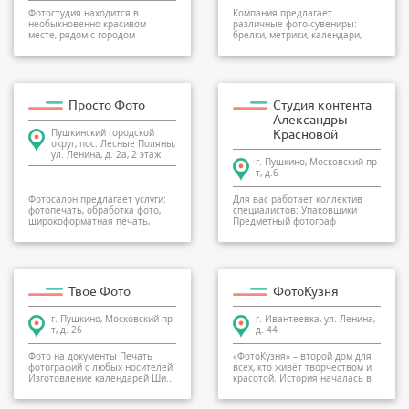
Фотостудия находится в
Компания предлагает
необыкновенно красивом
различные фото-сувениры:
месте, рядом с городом
брелки, метрики, календари,
Пушкино. Фотостудия "Мо...
визитки, магниты и други...
Просто Фото
Студия контента
Александры
Пушкинский городской
Красновой
округ, пос. Лесные Поляны,
ул. Ленина, д. 2а, 2 этаж
г. Пушкино, Московский пр-
т, д.6
Фотосалон предлагает услуги:
Для вас работает коллектив
фотопечать, обработка фото,
специалистов: Упаковщики
широкоформатная печать,
Предметный фотограф
печать через инт...
(предметная съё...
Твое Фото
ФотоКузня
г. Пушкино, Московский пр-
г. Ивантеевка, ул. Ленина,
т, д. 26
д. 44
Фото на документы Печать
«ФотоКузня» – второй дом для
фотографий с любых носителей
всех, кто живёт творчеством и
Изготовление календарей Ши...
красотой. История началась в
2013 году...