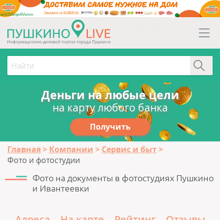
erid:2Vtzqw6Vsmm
Деньги на любые цели
на карту любого банка
Получить
Главная
Компании
Сервис и быт
Фото и фотостудии
Фото на документы в фотостудиях Пушкино
и Ивантеевки
Адреса
На карте
Рейтинг
Отзывы