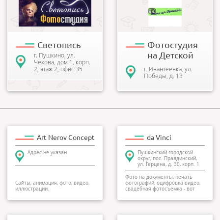
Фотостудия «Светопись» -
В фотостудии
это фотостудия в самом
принимаются заказы на
центре города Пушкино.
выполнение различных
Наши фотографы всегда...
видов работ, в том числе
реставрация, уве...
Светопись
Фотостудия
на Детской
г. Пушкино, ул.
Чехова, дом 1, корп.
2, этаж 2, офис 35
г. Ивантеевка, ул.
Победы, д. 13
Art Nerov Concept
da Vinci
Адрес не указан
Пушкинский городской
округ, пос. Правдинский,
ул. Герцена, д. 30, корп. 1
Фото на документы, печать
Сайты, анимация, фото, видео,
фотографий, оцифровка видео,
иллюстрации.
свадебная фотосъемка - вот
далеко не полны...