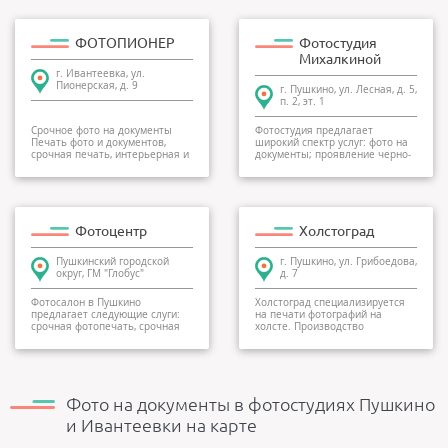
ФОТОПИОНЕР
Фотостудия
Михалкиной
г. Ивантеевка, ул.
Пионерская, д. 9
г. Пушкино, ул. Лесная, д. 5,
п. 2, эт. 1
Срочное фото на документы
Фотостудия предлагает
Печать фото и документов,
широкий спектр услуг: фото на
срочная печать, интерьерная и
документы; проявление черно-
широкоформат...
белых, цветных пл...
Фотоцентр
Холстоград
Пушкинский городской
г. Пушкино, ул. Грибоедова,
округ, ГМ "Глобус"
д. 7
Фотосалон в Пушкино
Холстоград специализируется
предлагает следующие слуги:
на печати фотографий на
срочная фотопечать, срочная
холсте. Производство
широкоформатная фотоп...
находится в Москве, сеть...
Фото на документы в фотостудиях Пушкино
и Ивантеевки на карте