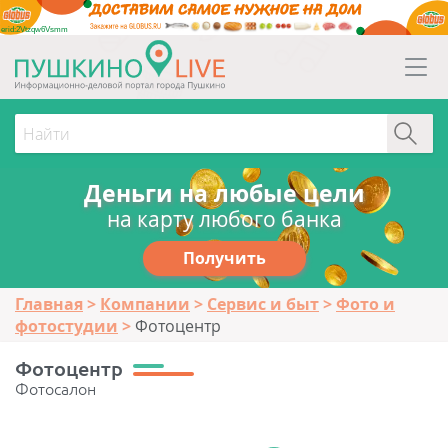
erid:2Vtzqw6Vsmm
Деньги на любые цели
на карту любого банка
Получить
Главная
Компании
Сервис и быт
Фото и
фотостудии
Фотоцентр
Фотоцентр
Фотосалон