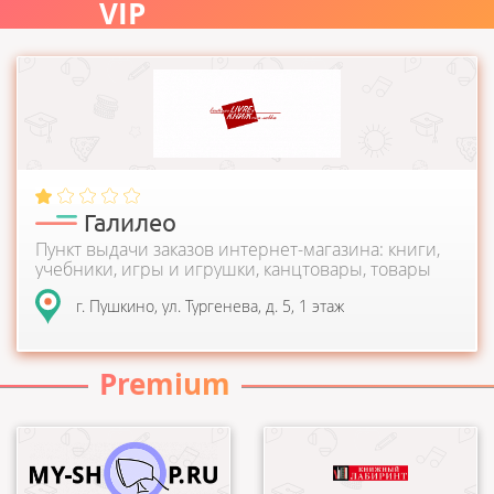
VIP
Книжный интернет-магазин. Здесь вы найдете более 700
тысяч книг на любой вкус: от художественной...
Галилео
Пункт выдачи заказов интернет-магазина: книги,
учебники, игры и игрушки, канцтовары, товары
для хобби и отдыха
г. Пушкино, ул. Тургенева, д. 5, 1 этаж
Premium
My-shop.ru предлагает
В магазине представлен
книги, учебники, игры и
широкий ассортимент книг
игрушки, канцтовары,
всех жанров и