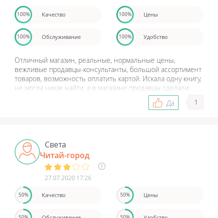
Качество
Цены
100%
100%
Обслуживание
Удобство
100%
100%
Отличный магазин, реальные, нормальные цены,
вежливые продавцы-консультанты, большой ассортимент
товаров, возможность оплатить картой. Искала одну книгу,
не могла никак найти, а в магазине продавцы сделали
заказ, и мне через определенное время перезвонили, я
1
Да
пришла и забрала. Отлично, супер! Спасибо огромное!
Буду обязательно советовать этот магазин.
Света
Читай-город
27.07.2020 17:26
Качество
Цены
50%
50%
Обслуживание
Удобство
50%
50%