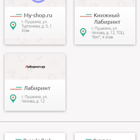
товары для хобби и отдыха
направлений, огромный
и по...
выбор канцеля...
My-shop.ru
Книжный
Лабиринт
г. Пушкино, ул.
Тургенева, д. 5, 1
г. Пушкино, ул.
этаж
Чехова, д. 12, ТОЦ
"Вит", 4 этаж
Книжный магазин
"Лабиринт" организован в
рамках книготоргового и
издательского холдинга
"Лабиринт...
Лабиринт
г. Пушкино, ул.
Чехова, д. 12