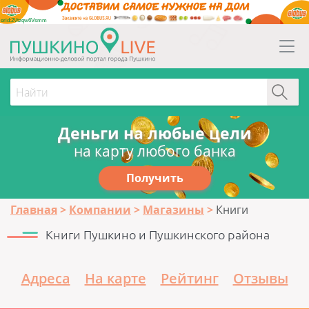
erid:2Vtzqw6Vsmm
Деньги на любые цели
на карту любого банка
Получить
Главная
Компании
Магазины
Книги
Книги Пушкино и Пушкинского района
Адреса
На карте
Рейтинг
Отзывы