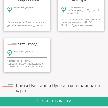
Pugovka Book
Культура
Адрес не указан
г. Пушкино, ул.
Набережная, д. 35, корп. 1,
офис № 9
Издательство Аркадия Петрова
Книги на английском языке для
- автора методики ДРЕВО
детей в наличии и под заказ....
ЖИЗНИ. Здесь вы можете
заказать книги, учебн...
Читай-город
Адрес не указан
Читай-город – сеть
современных универсальных
книжных магазинов, успешно
работающих по всей России...
Книги Пушкино и Пушкинского района на
карте
Показать карту