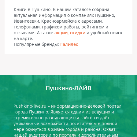
Книги в Пушкино. В нашем каталоге собрана
актуальная информация о компаниях Пушкино,
Ивантеевки, Красноармейска с адресами,
телефонами, графиком работы, рейтингом и
отзывами. А также
акции, скидки
и удобный поиск
на карте.
Популярные бренды:
Галилео
Пушкино-ЛАЙВ
Pushkino-live.ru – информационно-деловой портал
города Пушкино. Является одним из ведущих и
стремительно развивающихся сайтов и даёт
уникальные возможности посетителям в полной
мере окунуться в жизнь города и района. Охват
нашей аудитории по порталу и дополнительным