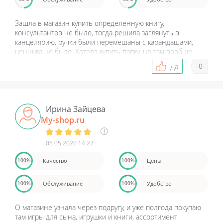
Зашла в магазин купить определенную книгу,
консультантов не было, тогда решила заглянуть в
канцелярию, ручки были перемешаны с карандашами,
ценника не было. Хотела купить папку, но там вообще
кошмар, все навалено и мятое. Короче я просто
0
Да
развернулась и ушла, а книгу купила в другом магазине.
Больше не пойду в этот магазин, не понравилось.
Ирина Зайцева
My-shop.ru
05.05.2020 14:27
Качество
Цены
100%
100%
Обслуживание
Удобство
100%
100%
О магазине узнала через подругу, и уже полгода покупаю
там игры для сына, игрушки и книги, ассортимент