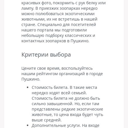
собиралась что либо доказывать полиции не понятно:) в
красивых фото, покормить с рук белку или
результате вместо зверушек моя дочь запомнила
лампу. В приезжих зоопарках нередко
кричащую тётю.... знала бы, что так получится отвела бы
можно полюбоваться экзотическими
дочь просто на дет. площадку
животными, их не встретишь в нашей
стране. Специально для посетителей
нашего портала мы подготовили
небольшую подборку классических и
контактных зоопарков в Пушкино.
Критерии выбора
Цените свое время, воспользуйтесь
нашим рейтингом организаций в городе
Пушкино.
Стоимость билета. В такие места
нередко ходят всей семьей.
Стоимость билета не должно быть
сильно завышенной. Но, если там
представлены редкие экзотические
животные, то цена входа будет чуть
выше средней.
Дополнительные услуги. На входе