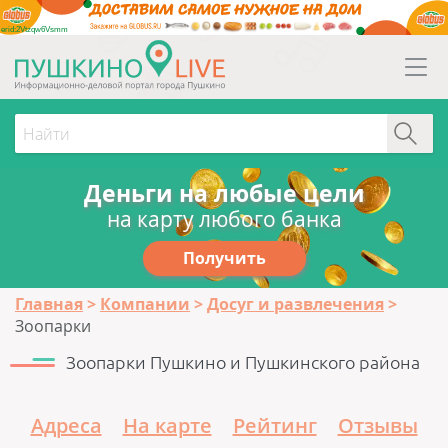
erid:2Vtzqw6Vsmm
Деньги на любые цели
на карту любого банка
Получить
Главная
Компании
Досуг и развлечения
Зоопарки
Зоопарки Пушкино и Пушкинского района
Адреса
На карте
Рейтинг
Отзывы