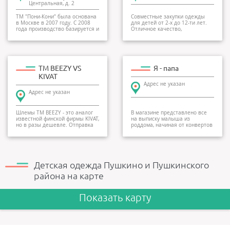
Центральная, д. 2
ТМ "Пони-Кони" была основана
Совместные закупки одежды
в Москве в 2007 году. С 2008
для детей от 2-х до 12-ти лет.
года производство базируется и
Отличное качество,
продолжа...
оптимальная цена!...
ТМ BEEZY VS
Я - папа
KIVAT
Адрес не указан
Адрес не указан
Шлемы ТМ BEEZY - это аналог
В магазине представлено все
известной финской фирмы KIVAT,
на выписку малыша из
но в разы дешевле. Отправка
роддома, начиная от конвертов
почтой Рос...
и заканчивая носоч...
Детская одежда Пушкино и Пушкинского
района на карте
Показать карту