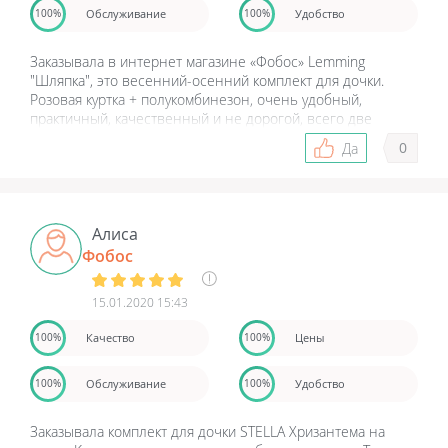
Обслуживание
Удобство
100%
100%
Заказывала в интернет магазине «Фобос» Lemming
"Шляпка", это весенний-осенний комплект для дочки.
Розовая куртка + полукомбинезон, очень удобный,
практичный, качественный и не дорогой, всего две
тысячи рублей. А на зиму заказывала полукомбинезон
0
Да
Fobos 15, всего за тысячу двести рублей, на лямках,
удобный. Доставку привезли вовремя, как и планировала.
Спасибо.
Алиса
Фобос
15.01.2020 15:43
Качество
Цены
100%
100%
Обслуживание
Удобство
100%
100%
Заказывала комплект для дочки STELLA Хризантема на