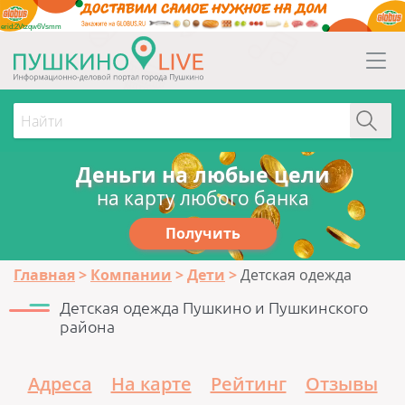
erid:2Vtzqw6Vsmm
Деньги на любые цели
на карту любого банка
Получить
Главная
Компании
Дети
Детская одежда
Детская одежда Пушкино и Пушкинского
района
Адреса
На карте
Рейтинг
Отзывы