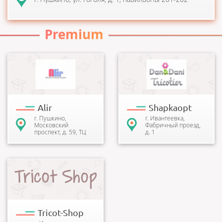
Premium
Магазин детских товаров
В каталоге интернет-
предлагает к
магазина клиенты найдут
приобретению школьную
шапки с завязками, береты,
форму, одежду и
теплые шлемы, удобные и
аксессуары, канцтовары...
яр...
Alir
Shapkaopt
г. Пушкино,
г. Ивантеевка,
Московский
Фабричный проезд,
проспект, д. 59, ТЦ
д. 1
Круиз, 3 этаж
Компания Tricot Shop
является официальным
интернет-магазином
известной торговой марки
Dan&Dani &#...
Tricot-Shop