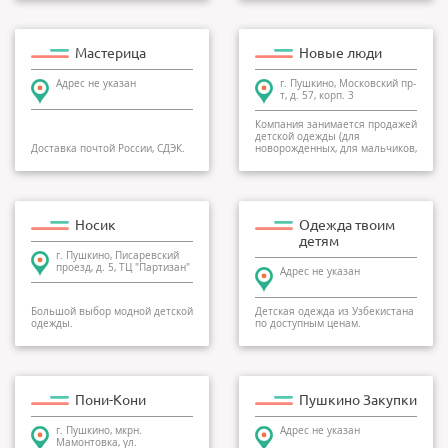
Мастерица
Новые люди
Адрес не указан
г. Пушкино, Московский пр-
т, д. 57, корп. 3
Компания занимается продажей
детской одежды (для
Доставка почтой России, СДЭК.
новорожденных, для мальчиков,
для девочек), детс...
Носик
Одежда твоим
детям
г. Пушкино, Писаревский
проезд, д. 5, ТЦ "Партизан"
Адрес не указан
Большой выбор модной детской
Детская одежда из Узбекистана
одежды.
по доступным ценам.
Пони-Кони
Пушкино Закупки
г. Пушкино, мкрн.
Адрес не указан
Мамонтовка, ул.