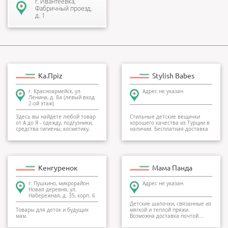
г. Ивантеевка,
Фабричный проезд,
д. 1
Ka.Прiz
Stylish Babes
г. Красноармейск, ул.
Адрес не указан
Ленина, д. 8а (левый вход
2-ой этаж)
Здесь вы найдете любой товар
Стильные детские вещички
от А до Я - одежду, подгузники,
хорошего качества из Турции в
средства гигиены, косметику,
наличии. Бесплатная доставка
бытовую...
по городу Пуш...
Кенгуренок
Мама Панда
г. Пушкино, микрорайон
Адрес не указан
Новая деревня, ул.
Набережная, д. 35, корп. 6
Детские шапочки, связанные из
Товары для деток и будущих
мягкой и теплой пряжи.
мам.
Возможна доставка почтой....