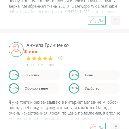
весну. Костюм состоит из куртки и брюк на лямках. Ткань
верха: Мембранная ткань YSD-XFC Dewspo WR Breathable
milky в дизайнерском принте ХРИЗАНТЕМА, а подкладка
100 % хлопок, есть утеплитель: Shelter в куртке и в брюках.
1
Да
Хорошо, что на сайте есть таблица размеров, что
позволяет правильно расчитать размер ребенка. Сама
компания отличная, заказываю не в первый раз, вещи
качественные, да и цены приемлемые. Доставка приходит
быстро, а если размер не подходит, говорите, чтобы два
Анжела Гринченко
размера привезли, и вы выберете, то что вам подходит.
Фобос
10.09.2019 12:09
Качество
Цены
100%
100%
Обслуживание
Удобство
100%
100%
Я уже третий раз заказываю в интернет магазине «Фобос»
одежду ребенку, и куртку, и штаны, и комбезы. Одежда
очень качественная, яркая, по цене приемлемая, я вполне
довольна, и ребенку самое главное нравиться. Доставка в
Пушкино довольно быстрая, по цене платила 300 рублей,
5
Да