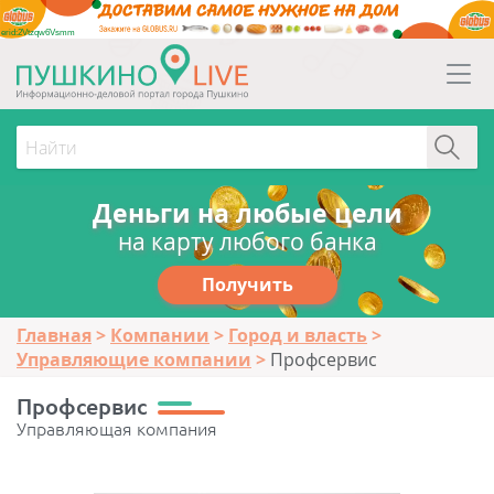
erid:2Vtzqw6Vsmm
Деньги на любые цели
на карту любого банка
Получить
Главная
Компании
Город и власть
Управляющие компании
Профсервис
Профсервис
Управляющая компания