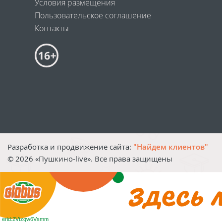
Условия размещения
Пользовательское соглашение
Контакты
Разработка и продвижение сайта:
"Найдем клиентов"
©
2026
«Пушкино-live». Все права защищены
erid:2Vtzqw6Vsmm