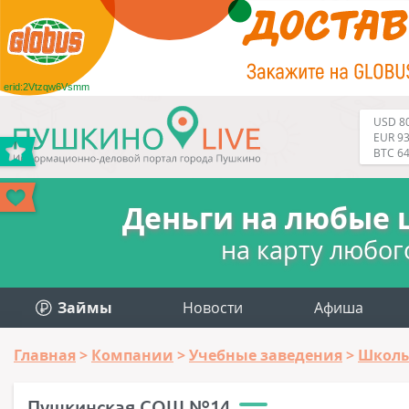
erid:2Vtzqw6Vsmm
USD 80
EUR 93
BTC 6
Деньги на любые 
на карту любог
Займы
Новости
Афиша
Главная
Компании
Учебные заведения
Школ
Пушкинская СОШ №14