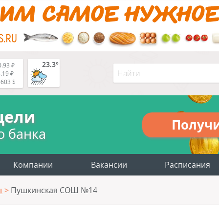
23.3°
.93 ₽
.19 ₽
4603 $
цели
Получ
о банка
Компании
Вакансии
Расписания
ы
Пушкинская СОШ №14