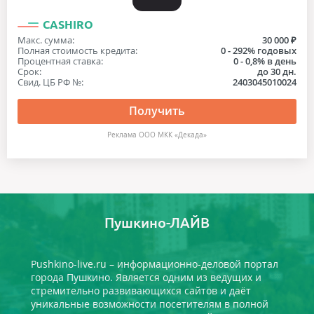
CASHIRO
Макс. сумма:
30 000 ₽
Полная стоимость кредита:
0 - 292% годовых
Процентная ставка:
0 - 0,8% в день
Срок:
до 30 дн.
Свид. ЦБ РФ №:
2403045010024
Получить
Реклама ООО МКК «Декада»
Пушкино-ЛАЙВ
Pushkino-live.ru – информационно-деловой портал
города Пушкино. Является одним из ведущих и
стремительно развивающихся сайтов и даёт
уникальные возможности посетителям в полной