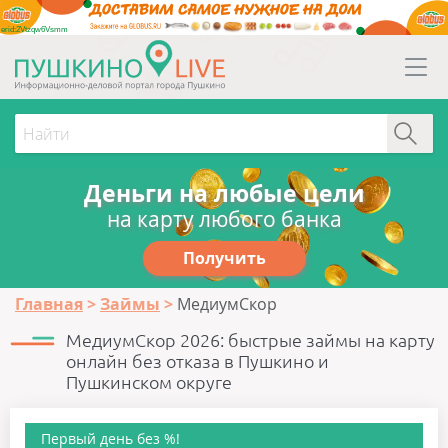
erid:2Vtzqw6Vsmm
Деньги на любые цели
на карту любого банка
Получить
Главная
Займы
МедиумСкор
МедиумСкор 2026: быстрые займы на карту
онлайн без отказа в Пушкино и
Пушкинском округе
Первый день без %!