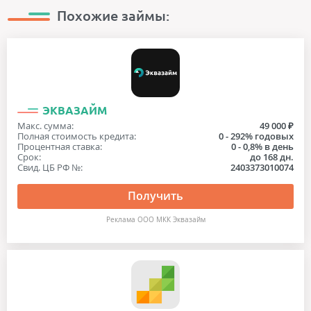
С просрочками
Похожие займы:
С личным кабинетом
Через госуслуги
Через интернет
ЭКВАЗАЙМ
Макс. сумма:
49 000 ₽
Полная стоимость кредита:
0 - 292% годовых
Процентная ставка:
0 - 0,8% в день
Срок:
до 168 дн.
Свид. ЦБ РФ №:
2403373010074
Получить
Реклама ООО МКК Эквазайм