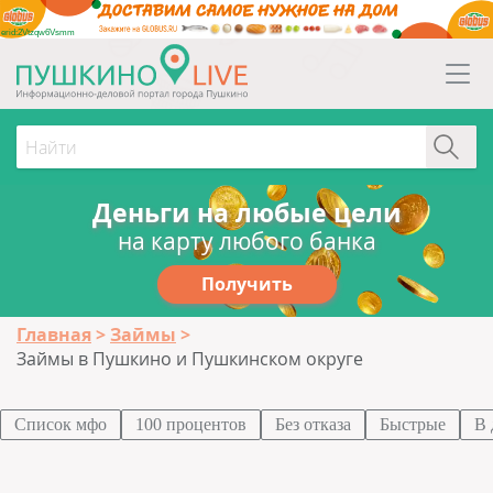
erid:2Vtzqw6Vsmm
Деньги на любые цели
на карту любого банка
Получить
Главная
Займы
Займы в Пушкино и Пушкинском округе
Список мфо
100 процентов
Без отказа
Быстрые
В 