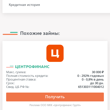
Не выходя из дома
с 22 лет
Пенсионерам
Без снилс
Без процентов
Кредитная история
По смс
с 23 лет
Студентам
По паспорту
Под 0 процентов
Без проверки кредитной истории
По телефону
с 24 лет
Под низкий процент
С плохой кредитной историей
Под залог ПТС
С просрочками
Похожие займы:
С личным кабинетом
Через госуслуги
Через интернет
ЦЕНТРОФИНАНС
Макс. сумма:
30 000 ₽
Полная стоимость кредита:
0 - 292% годовых
Процентная ставка:
0 - 0,8% в день
Срок:
до 30 дн.
Свид. ЦБ РФ №:
651303111004012
Получить
Реклама ООО МКК «Центрофинанс Групп»