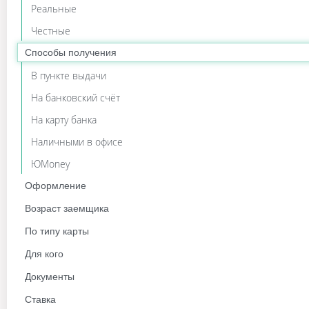
Реальные
Честные
Способы получения
В пункте выдачи
На банковский счёт
На карту банка
Наличными в офисе
ЮMoney
Оформление
Без звонка
Возраст заемщика
Без карты
с 18 лет
По типу карты
Без комиссий
с 19 лет
На карту маэстро
Для кого
Без поручителей
с 20 лет
На карту МИР
Безработным
Документы
Без электронной почты
с 21 года
На карту Сбербанка
Должникам
Без проверок и справок
Ставка