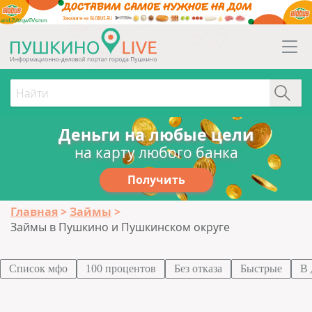
erid:2Vtzqw6Vsmm
Деньги на любые цели
на карту любого банка
Получить
Главная
Займы
Займы в Пушкино и Пушкинском округе
Список мфо
100 процентов
Без отказа
Быстрые
В 