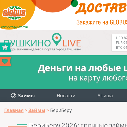
erid:2Vtzqw6Vsmm
USD 82
EUR 94
BTC 6
Деньги на любые 
на карту любог
Займы
Новости
Афиша
Главная
Займы
БериБеру
БериБеру 2026: срочные займы