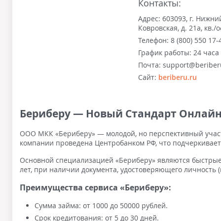
Контакты:
Адрес:
603093, г. Нижни
Ковровская, д. 21а, кв./
Телефон:
8 (800) 550 17-
График работы:
24 часа
Почта:
support@beriber
Сайт:
beriberu.ru
Бериберу — Новый Стандарт Онлай
ООО МКК «Бериберу» — молодой, но перспективный участ
компании проведена Центробанком РФ, что подчеркивает
Основной специализацией «Бериберу» являются быстрые 
лет, при наличии документа, удостоверяющего личность (
Преимущества сервиса «Бериберу»:
Сумма займа: от 1000 до 50000 рублей.
Срок кредитования: от 5 до 30 дней.