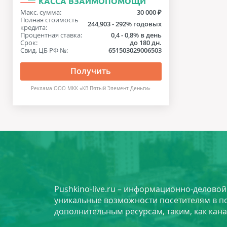
КАССА ВЗАИМОПОМОЩИ
Макс. сумма:
30 000 ₽
Полная стоимость
244,903 - 292% годовых
кредита:
Процентная ставка:
0,4 - 0,8% в день
Срок:
до 180 дн.
Свид. ЦБ РФ №:
651503029006503
Получить
Реклама ООО МКК «КВ Пятый Элемент Деньги»
Pushkino-live.ru – информационно-делово
уникальные возможности посетителям в по
дополнительным ресурсам, таким, как кана