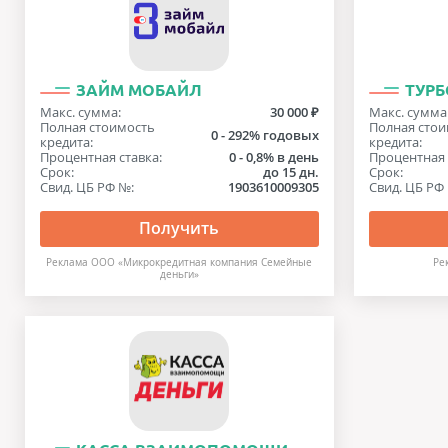
ЗАЙМ МОБАЙЛ
ТУР
Макс. сумма:
30 000 ₽
Макс. сумма
Полная стоимость
Полная стои
0 - 292% годовых
кредита:
кредита:
Процентная ставка:
0 - 0,8% в день
Процентная 
Срок:
до 15 дн.
Срок:
Свид. ЦБ РФ №:
1903610009305
Свид. ЦБ РФ
Получить
Реклама ООО «Микрокредитная компания Семейные
Ре
деньги»