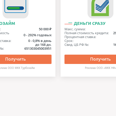
БОЗАЙМ
ДЕНЬГИ СРАЗУ
:
50 000 ₽
Макс. сумма:
мость
Полная стоимость кредита:
2
0 - 292% годовых
Процентная ставка:
ставка:
0 - 0,8% в день
Срок:
до 168 дн.
Свид. ЦБ РФ №:
1
 №:
651303045003951
Получить
Получить
клама ООО МКК Турбозайм
Реклама ООО «МКК НФ