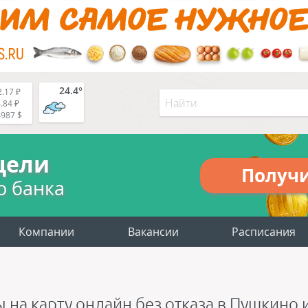
24.4°
.17 ₽
.84 ₽
4987 $
цели
Получ
о банка
Компании
Вакансии
Расписания
 на карту онлайн без отказа в Пушкино