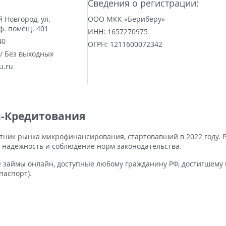
Сведения о регистрации:
й Новгород, ул.
ООО МКК «Бериберу»
оф. помещ. 401
ИНН:
1657270975
40
ОГРН:
1211600072342
 / Без выходных
u.ru
н-Кредитования
ник рынка микрофинансирования, стартовавший в 2022 году. 
 надежность и соблюдение норм законодательства.
займы онлайн, доступные любому гражданину РФ, достигшему 
паспорт).