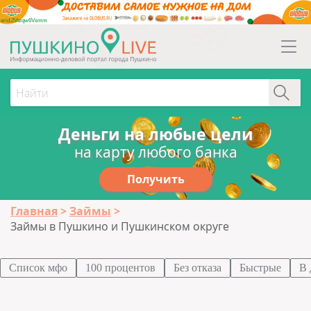
erid:2Vtzqw6Vsmm
Деньги на любые цели
на карту любого банка
Получить
Главная
Займы
Займы в Пушкино и Пушкинском округе
Список мфо
100 процентов
Без отказа
Быстрые
В 