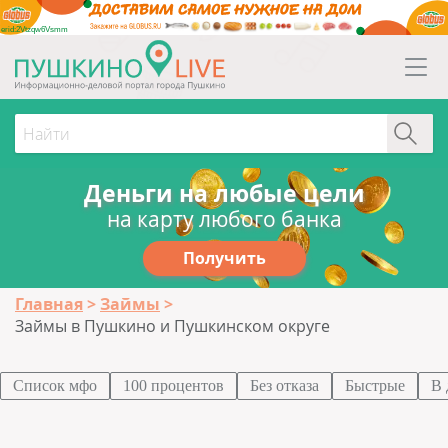
erid:2Vtzqw6Vsmm
Деньги на любые цели
на карту любого банка
Получить
Главная
Займы
Займы в Пушкино и Пушкинском округе
Список мфо
100 процентов
Без отказа
Быстрые
В 