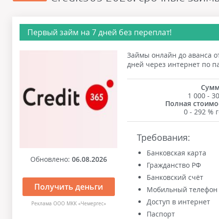
Первый займ на 7 дней без переплат!
Займы онлайн до аванса от
дней через интернет по па
Сумм
1 000 - 3
Полная стоимос
0 - 292 % 
Требования:
Банковская карта
Обновлено:
06.08.2026
Гражданство РФ
Банковский счёт
Получить деньги
Мобильный телефон
Доступ в интернет
Реклама ООО МКК «Чемергес»
Паспорт