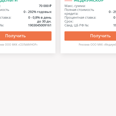
АДЕНЬГИ
МЕДИУМСКОР
:
70 000 ₽
Макс. сумма:
мость
Полная стоимость
0 - 292% годовых
0 - 
кредита:
ставка:
0 - 0,8% в день
Процентная ставка:
0
до 30 дн.
Срок:
 №:
1903045009161
Свид. ЦБ РФ №:
1
Получить
Получить
ама ООО МКК «СОЛЬМИНОР»
Реклама ООО МКК «Медиум