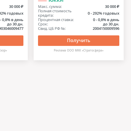
ЮККИ
30 000 ₽
Макс. сумма:
30 000 ₽
Полная стоимость
292% годовых
0 - 292% годовых
кредита:
 - 0,8% в день
Процентная ставка:
0 - 0,8% в день
до 30 дн.
Срок:
до 30 дн.
903046009477
Свид. ЦБ РФ №:
2004150009596
Получить
Скор»
Реклама ООО МКК «Стратосфера»