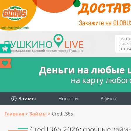
erid:2Vtzqw6Vsmm
USD 80
EUR 93
BTC 6
Деньги на любые 
на карту любог
Займы
Новости
Афиша
Главная
Займы
Credit365
Credit365 2026: срочные займ