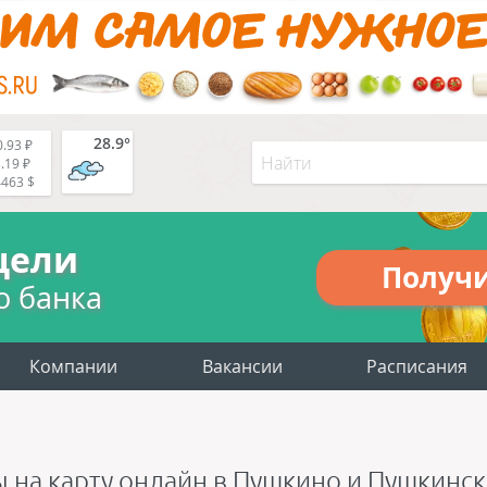
28.9°
.93 ₽
.19 ₽
4463 $
цели
Получ
о банка
Компании
Вакансии
Расписания
ы на карту онлайн в Пушкино и Пушкинс