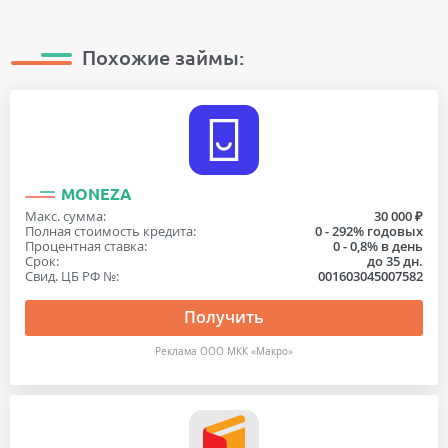
По телефону
с 24 лет
Под низкий процент
С плохой кредитной историей
Под залог ПТС
С просрочками
Похожие займы:
С личным кабинетом
Через госуслуги
Через интернет
MONEZA
Макс. сумма:
30 000 ₽
Полная стоимость кредита:
0 - 292% годовых
Процентная ставка:
0 - 0,8% в день
Срок:
до 35 дн.
Свид. ЦБ РФ №:
001603045007582
Получить
Реклама OOO МКК «Макро»