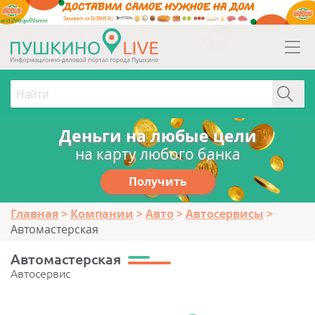
erid:2Vtzqw6Vsmm
Деньги на любые цели
на карту любого банка
Получить
Главная
Компании
Авто
Автосервисы
Автомастерская
Автомастерская
Автосервис