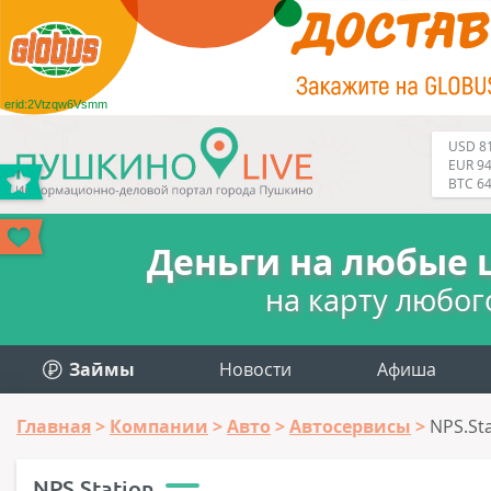
erid:2Vtzqw6Vsmm
USD 81
EUR 94
BTC 6
Деньги на любые 
на карту любог
Займы
Новости
Афиша
Главная
Компании
Авто
Автосервисы
NPS.St
NPS.Station