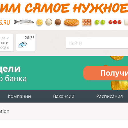
26.3°
.41 ₽
.06 ₽
4998 $
цели
Получ
о банка
Компании
Вакансии
Расписания
ation