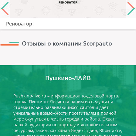
Реноватор
Отзывы о компании Scorpauto
Пушкино-ЛАЙВ
Pushkino-live.ru – информационно-деловой портал
города Пушкино. Является одним из ведущих и
стремительно развивающихся сайтов и даёт
уникальные возможности посетителям в полной
мере окунуться в жизнь города и района. Охват
нашей аудитории по порталу и дополнительным
ресурсам, таким, как канал Яндекс Дзен, ВКонтакте,