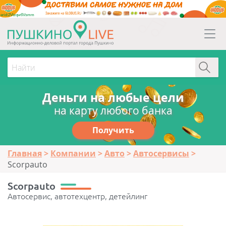
erid:2Vtzqw6Vsmm
Деньги на любые цели
на карту любого банка
Получить
Главная
Компании
Авто
Автосервисы
Scorpauto
Scorpauto
Автосервис, автотехцентр, детейлинг