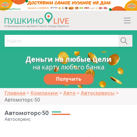
erid:2Vtzqw6Vsmm
Деньги на любые цели
на карту любого банка
Получить
Главная
Компании
Авто
Автосервисы
Автомоторс-50
Автомоторс-50
Автосервис