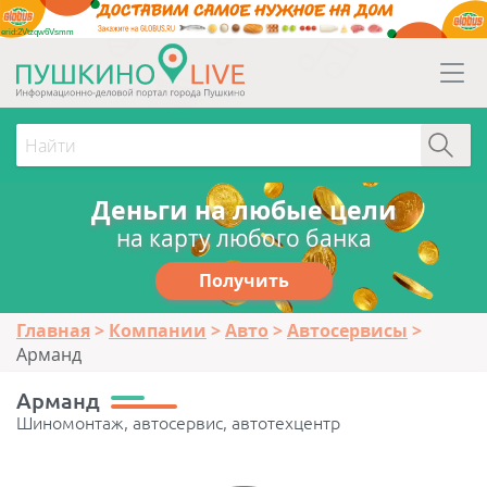
erid:2Vtzqw6Vsmm
Деньги на любые цели
на карту любого банка
Получить
Главная
Компании
Авто
Автосервисы
Арманд
Арманд
Шиномонтаж, автосервис, автотехцентр