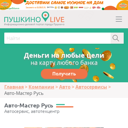
erid:2Vtzqw6Vsmm
Деньги на любые цели
на карту любого банка
Получить
Главная
Компании
Авто
Автосервисы
Авто-Мастер Русь
Авто-Мастер Русь
Автосервис, автотехцентр