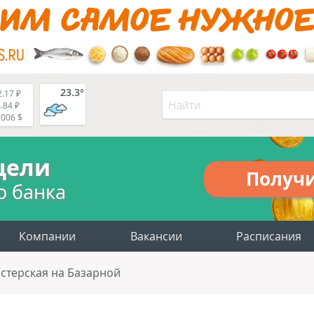
23.3°
.17 ₽
.84 ₽
5006 $
цели
Получ
о банка
Компании
Вакансии
Расписания
стерская на Базарной