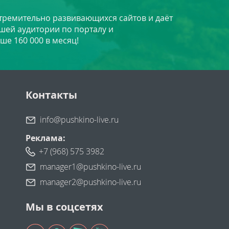
стремительно развивающихся сайтов и даёт
шей аудитории по порталу и
ше 160 000 в месяц!
Контакты
info@pushkino-live.ru
Реклама:
+7 (968) 575 3982
manager1@pushkino-live.ru
manager2@pushkino-live.ru
Мы в соцсетях