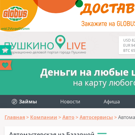
erid:2Vtzqw6Vsmm
USD 82
EUR 94
BTC 6
Деньги на любые 
на карту любог
Займы
Новости
Афиша
Главная
Компании
Авто
Автосервисы
Автома
Автомастерская на Базарной