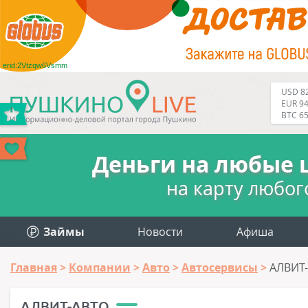
erid:2Vtzqw6Vsmm
USD 82
EUR 94
BTC 6
Деньги на любые 
на карту любог
Займы
Новости
Афиша
Главная
Компании
Авто
Автосервисы
АЛВИТ
АЛВИТ-АВТО