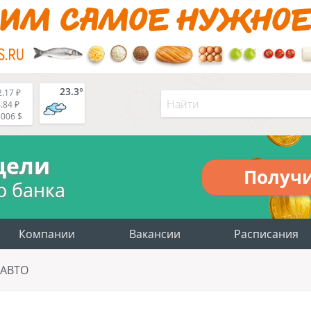
23.3°
.17 ₽
.84 ₽
5006 $
цели
Получ
о банка
Компании
Вакансии
Расписания
-АВТО