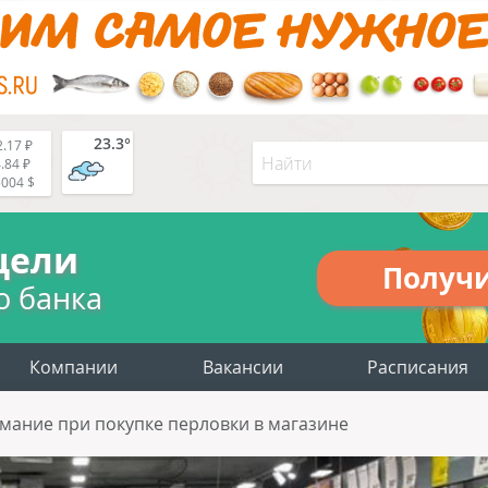
23.3°
.17 ₽
.84 ₽
5004 $
цели
Получ
о банка
Компании
Вакансии
Расписания
имание при покупке перловки в магазине