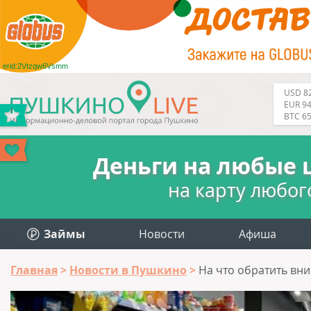
erid:2Vtzqw6Vsmm
USD 82
EUR 94
BTC 6
Деньги на любые 
на карту любог
Займы
Новости
Афиша
Главная
Новости в Пушкино
На что обратить вн