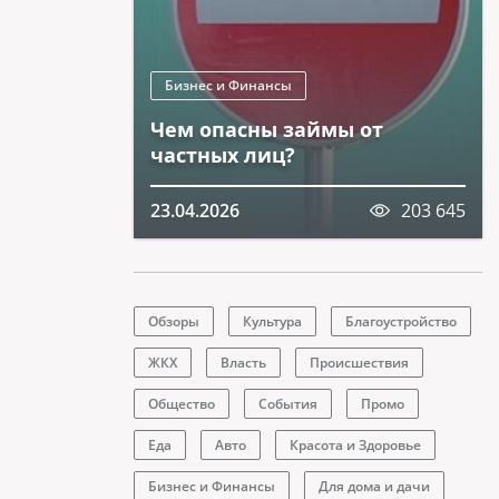
Бизнес и Финансы
Чем опасны займы от
частных лиц?
23.04.2026
203 645
Обзоры
Культура
Благоустройство
ЖКХ
Власть
Происшествия
Общество
События
Промо
Еда
Авто
Красота и Здоровье
Бизнес и Финансы
Для дома и дачи