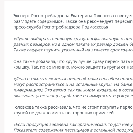
Эксперт Роспотребнадзора Екатерина Головкова советует
разглядеть содержимое. Также она рекомендует пересыпа
пресс-служба Роспотребнадзора Подмосковья.
«Лучше выбирать перловую крупу, расфасованную в про
разных размеров, но в одном пакете их размер должен б
Также следует изучить указанный на этикетке срок годнос
Она также добавила, что крупу лучше сразу пересыпать
крышку. Так, по ее мнению, можно защитить крупы от на
«Дело в том, что личинки пищевой моли способны прогры
могут распространиться и на остальные крупы. На банке 
информацию). Это важно, так как жиры, входящие в сост
оказывает угнетающее действие на иммунитет и ускоряе
Головкова также рассказала, что не стоит покупать перл
крупой не должно иметь посторонних примесей.
«Если продукция заявлена как органическая, то для нее
Показатели содержания пестицидов в остальной продук