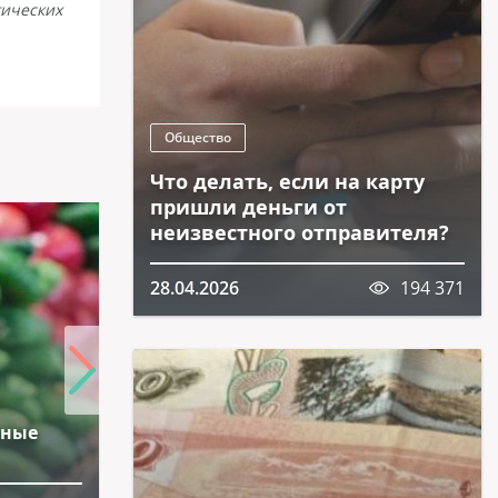
гических
Общество
Что делать, если на карту
пришли деньги от
неизвестного отправителя?
28.04.2026
194 371
нные
Продукты, которые улучшают
настроение