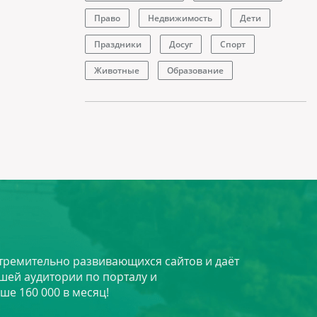
Право
Недвижимость
Дети
Праздники
Досуг
Спорт
Животные
Образование
стремительно развивающихся сайтов и даёт
шей аудитории по порталу и
ше 160 000 в месяц!