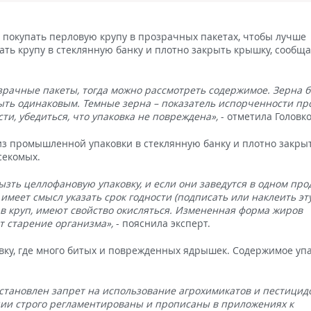
 покупать перловую крупу в прозрачных пакетах, чтобы лучше
ть крупу в стеклянную банку и плотно закрыть крышку, сообща
зрачные пакеты, тогда можно рассмотреть содержимое. Зерна 
ыть одинаковым. Темные зерна – показатель испорченности про
ти, убедиться, что упаковка не повреждена»,
- отметила Головко
 из промышленной упаковки в стеклянную банку и плотно закры
секомых.
зть целлофановую упаковку, и если они заведутся в одном прод
имеет смысл указать срок годности (подписать или наклеить эт
ав круп, имеют свойство окисляться. Измененная форма жиров
т старение организма»,
- пояснила эксперт.
овку, где много битых и поврежденных ядрышек. Содержимое упа
 установлен запрет на использование агрохимикатов и пестицид
ции строго регламентированы и прописаны в приложениях к