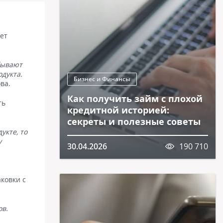
ет
бывают
дукта.
Бизнес и Финансы
ва.
Как получить займ с плохой
ть
кредитной историей:
секреты и полезные советы
укте, то
у
30.04.2026
190 710
ковки с
ов.