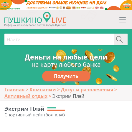
erid:2Vtzqw6Vsmm
Деньги на любые цели
на карту любого банка
Получить
Главная
Компании
Досуг и развлечения
Активный отдых
Экстрим Плэй
Экстрим Плэй
Спортивный пейнтбол-клуб