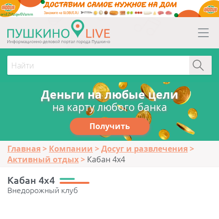
erid:2Vtzqw6Vsmm
Деньги на любые цели
на карту любого банка
Получить
Главная
Компании
Досуг и развлечения
Активный отдых
Кабан 4х4
Кабан 4х4
Внедорожный клуб