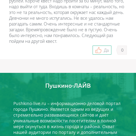
рублей. Короче квест надо пройти за 60 минут, мало того,
надо выйти от туда. Входишь в комнаты – реальность, но
это не та реальность, которая окружает нас каждый день.
Девчонки не много испугались. Не все удалось нам
разгадать самим. Очень интересные и не стандартные
загадки. Времяпровождение было не в пустую. Очень
было интересно, нам понравилось. Следующий раз
пойдем на другой квест.
0
Да
Пушкино-ЛАЙВ
Pushkino-live.ru – информационно-деловой портал
города Пушкино. Является одним из ведущих и
стремительно развивающихся сайтов и даёт
уникальные возможности посетителям в полной
мере окунуться в жизнь города и района. Охват
нашей аудитории по порталу и дополнительным