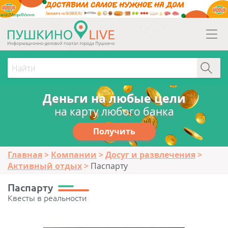
erid:2Vtzqw6Vsmm
Деньги на любые цели
на карту любого банка
Получить
Главная
Компании
Досуг и развлечения
Активный отдых
Паспарту
Паспарту
Квесты в реальности