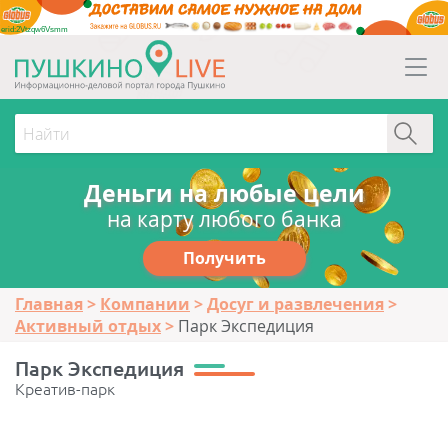
erid:2Vtzqw6Vsmm
Деньги на любые цели
на карту любого банка
Получить
Главная
Компании
Досуг и развлечения
Активный отдых
Парк Экспедиция
Парк Экспедиция
Креатив-парк