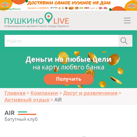
erid:2Vtzqw6Vsmm
Деньги на любые цели
на карту любого банка
Получить
Главная
Компании
Досуг и развлечения
Активный отдых
AIR
AIR
Батутный клуб