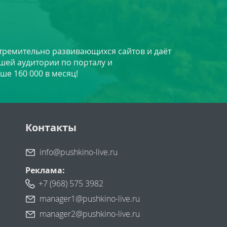
стремительно развивающихся сайтов и даёт
шей аудитории по порталу и
ше 160 000 в месяц!
Контакты
info@pushkino-live.ru
Реклама:
+7 (968) 575 3982
manager1@pushkino-live.ru
manager2@pushkino-live.ru