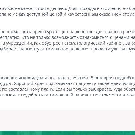
 зубов не может стоить дешево. Доля правды в этом есть, но 
анс между доступной ценой и качественным оказанием стомато
жно посмотреть прейскурант цен на лечение. Для полного рас
есплатно. Это не только возможность ознакомиться с ценами на
т в учреждении, как обустроен стоматологический кабинет. За 
одбирает пациенту оптимальное решение: провести ультразвуко
тавление индивидуального плана лечения. В нем врач подробно
дуры. Хороший врач подсказывает пациенту, какие манипуляци
е по составленному плану. Если вы только выбираете, куда обр
 поможет подобрать оптимальный вариант по стоимости и качес