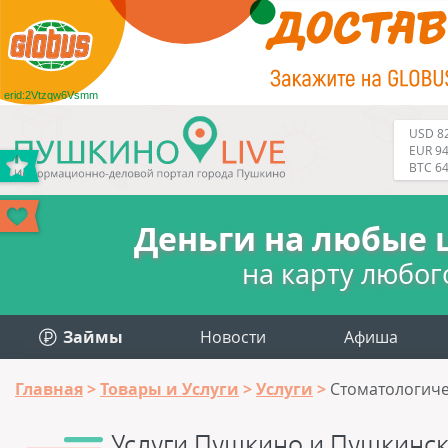
erid:2Vtzqw6Vsmm
USD 82
EUR 94
BTC 6
Деньги на любые 
на карту любог
Займы
Новости
Афиша
Главная
Товары и Услуги
Услуги
Стоматологиче
Услуги Пушкино и Пушкинск