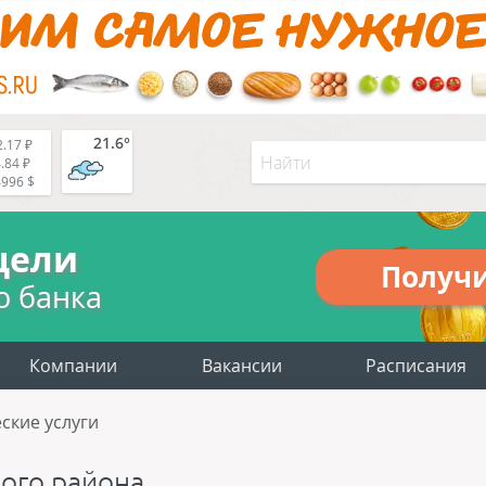
21.6°
.17 ₽
.84 ₽
4996 $
цели
Получ
о банка
Компании
Вакансии
Расписания
ские услуги
ого района