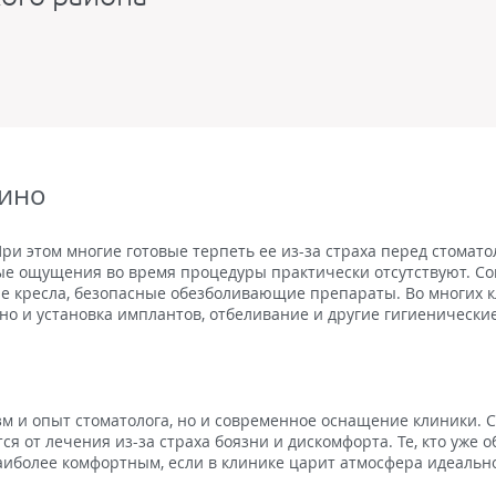
кино
ри этом многие готовые терпеть ее из-за страха перед стомато
вые ощущения во время процедуры практически отсутствуют. С
 кресла, безопасные обезболивающие препараты. Во многих кл
 но и установка имплантов, отбеливание и другие гигиенически
зм и опыт стоматолога, но и современное оснащение клиники.
ся от лечения из-за страха боязни и дискомфорта. Те, кто уж
наиболее комфортным, если в клинике царит атмосфера идеальн