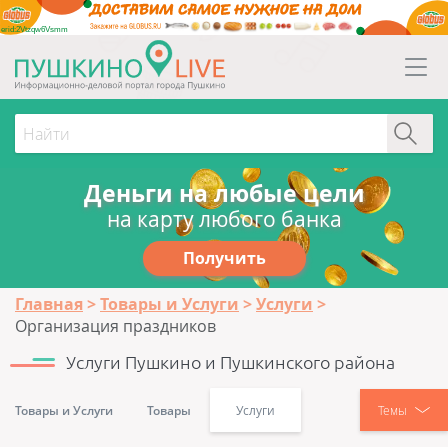
erid:2Vtzqw6Vsmm
Деньги на любые цели
на карту любого банка
Получить
Главная
Товары и Услуги
Услуги
Организация праздников
Услуги Пушкино и Пушкинского района
Товары и Услуги
Товары
Услуги
Темы