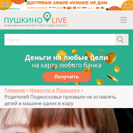
erid:2Vtzqw6Vsmm
Деньги на любые цели
на карту любого банка
Получить
Главная
Новости в Пушкино
Родителей Подмосковья призвали не оставлять
детей в машине одних в жару