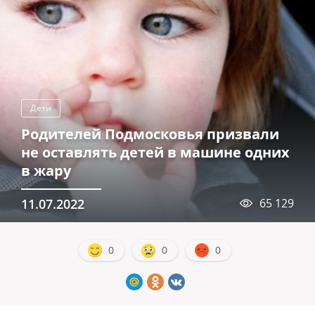
Дети
Родителей Подмосковья призвали
не оставлять детей в машине одних
в жару
11.07.2022
65 129
0
0
0