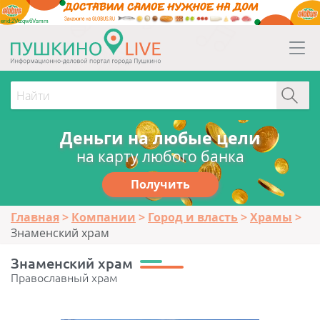
erid:2Vtzqw6Vsmm
Деньги на любые цели
на карту любого банка
Получить
Главная
Компании
Город и власть
Храмы
Знаменский храм
Знаменский храм
Православный храм