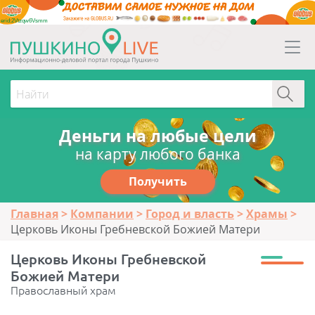
erid:2Vtzqw6Vsmm
Деньги на любые цели
на карту любого банка
Получить
Главная
Компании
Город и власть
Храмы
Церковь Иконы Гребневской Божией Матери
Церковь Иконы Гребневской
Божией Матери
Православный храм