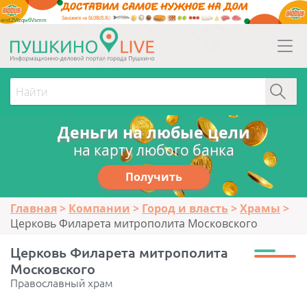
erid:2Vtzqw6Vsmm
Деньги на любые цели
на карту любого банка
Получить
Главная
Компании
Город и власть
Храмы
Церковь Филарета митрополита Московского
Церковь Филарета митрополита
Московского
Православный храм