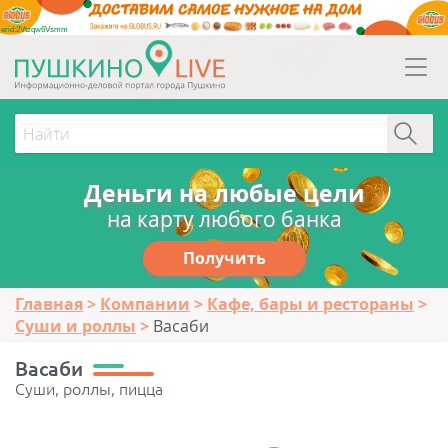
erid:2Vtzqw6Vsmm
Деньги на любые цели
на карту любого банка
Получить
Главная
Компании
Кафе, бары и рестораны
Суши и роллы
Васаби
Васаби
Суши, роллы, пицца