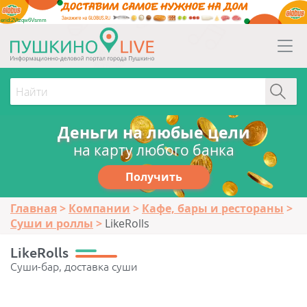
erid:2Vtzqw6Vsmm
Деньги на любые цели
на карту любого банка
Получить
Главная
Компании
Кафе, бары и рестораны
Суши и роллы
LikeRolls
LikeRolls
Суши-бар, доставка суши